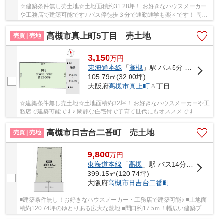
☆建築条件無し売土地☆土地面積約31.28坪！ お好きなハウスメーカー
や工務店で建築可能です♪ バス停徒歩３分で通勤通学も楽々です！ 周辺
環境が充実しており生活便利な住環境！
高槻市真上町5丁目 売土地
売買 | 売地
3,150
万
円
東海道本線
「
高槻
」駅 バス5分 「日吉台口」 停歩7分
105.79㎡(32.00坪)
大阪府
高槻市
真上町
５丁目
☆建築条件無し売土地☆土地面積約32坪！ お好きなハウスメーカーや工
務店で建築可能です♪ 閑静な住宅街で子育て世代にもオススメです！ 小
学校が徒歩9分でお子様の通学も安心です◎
高槻市日吉台二番町 売土地
売買 | 売地
9,800
万
円
東海道本線
「
高槻
」駅 バス14分 「日吉台西」 停歩3分
399.15㎡(120.74坪)
大阪府
高槻市
日吉台二番町
■建築条件無し！お好きなハウスメーカー・工務店で建築可能♪ ■土地面
積約120.74坪のゆとりある広大な敷地 ■間口約17.5ｍ！幅広い建築プラ
ンをご検討いただけます ■前面道路幅員約5.9ｍ...