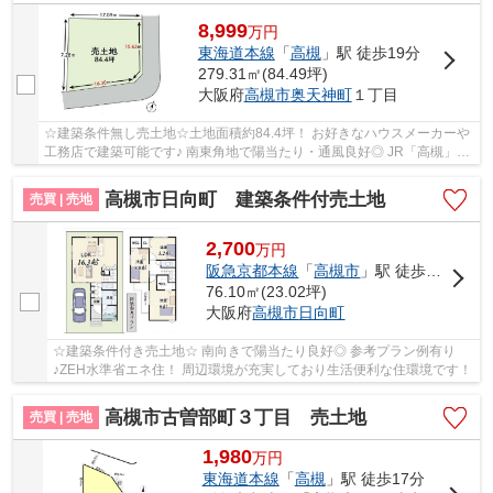
8,999
万
円
東海道本線
「
高槻
」駅 徒歩19分
279.31㎡(84.49坪)
大阪府
高槻市
奥天神町
１丁目
☆建築条件無し売土地☆土地面積約84.4坪！ お好きなハウスメーカーや
工務店で建築可能です♪ 南東角地で陽当たり・通風良好◎ JR「高槻」駅
徒歩19分！バス停徒歩4分で通勤通学も楽々！
高槻市日向町 建築条件付売土地
売買 | 売地
2,700
万
円
阪急京都本線
「
高槻市
」駅 徒歩18分
76.10㎡(23.02坪)
大阪府
高槻市
日向町
☆建築条件付き売土地☆ 南向きで陽当たり良好◎ 参考プラン例有り
♪ZEH水準省エネ住！ 周辺環境が充実しており生活便利な住環境です！
高槻市古曽部町３丁目 売土地
売買 | 売地
1,980
万
円
東海道本線
「
高槻
」駅 徒歩17分