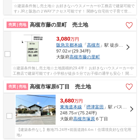
☆建築条件無し売土地☆ お好きなハウスメーカーや工務店で建築可能で
す♪ JRと阪急の２WAYアクセス可能です！ 閑静な住宅街で子育て世代
にもオススメです♪
高槻市藤の里町 売土地
売買 | 売地
3,080
万
円
阪急京都本線
「
高槻市
」駅 徒歩19分
97.02㎡(29.34坪)
大阪府
高槻市
藤の里町
☆建築条件無し売土地☆土地面積約29.4坪！ お好きなハウスメーカーや
工務店で建築可能です♪ 小学校が徒歩５分でお子様の通学も安心！ 閑静
な住宅街で子育て世代にもオススメです！
高槻市塚原6丁目 売土地
売買 | 売地
3,680
万
円
東海道本線
「
摂津富田
」駅 バス12分 「日赤病院南」 停歩8分車12分 3.7km
248.75㎡(75.24坪)
大阪府
高槻市
塚原
６丁目
【建築条件なし】敷地75.24坪×前面道路6.4ｍ！住環境良好な住宅用
地♪