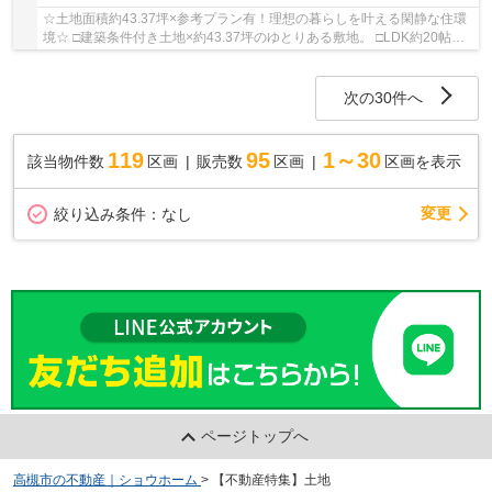
☆土地面積約43.37坪×参考プラン有！理想の暮らしを叶える閑静な住環
境☆ □建築条件付き土地×約43.37坪のゆとりある敷地。 □LDK約20帖の
4LDK参考プラン有り！ □開放感のあるアイランド風...
次の30件へ
119
95
1～30
該当物件数
区画
販売数
区画
区画を表示
変更
絞り込み条件：
なし
ページトップへ
高槻市の不動産｜ショウホーム
>
【不動産特集】土地