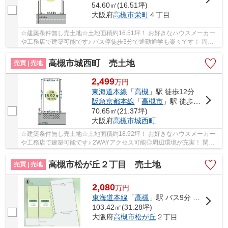
54.60㎡(16.51坪)
大阪府
高槻市
栄町
４丁目
☆建築条件無し売土地☆土地面積約16.51坪！ お好きなハウスメーカー
や工務店で建築可能です♪ バス停徒歩3分で通勤通学も楽々です！ 周辺
環境が充実しており生活便利な住環境です！
高槻市城西町 売土地
売買 | 売地
2,499
万
円
東海道本線
「
高槻
」駅 徒歩12分
阪急京都本線
「
高槻市
」駅 徒歩15分
70.65㎡(21.37坪)
大阪府
高槻市
城西町
☆建築条件無し売土地☆土地面積約18.92坪！ お好きなハウスメーカー
や工務店で建築可能です♪ 2WAYアクセス可能◎周辺環境が充実！ 閑静
な住宅街で子育て世代にもオススメです！
高槻市松が丘２丁目 売土地
売買 | 売地
2,080
万
円
東海道本線
「
高槻
」駅 バス9分 「安岡寺住宅」 停歩3分
103.42㎡(31.28坪)
大阪府
高槻市
松が丘
２丁目