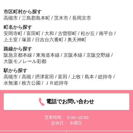
市区町村から探す
高槻市
/
三島郡島本町
/
茨木市
/
長岡京市
町名から探す
安岡寺町
/
富田町
/
大和
/
古曽部町
/
松が丘
/
南平台
/
上土室
/
塚原
/
日吉台六番町
/
奥天神町
路線から探す
阪急京都本線
/
東海道本線
/
京阪本線
/
京阪交野線
/
大阪モノレール彩都
駅から探す
高槻市
/
高槻
/
摂津富田
/
富田
/
上牧
/
島本
/
総持寺
/
水無瀬
/
枚方公園
/
ＪＲ総持寺
電話でお問い合わせ
営業時間：
9:00~18:00
定休日：
水曜日