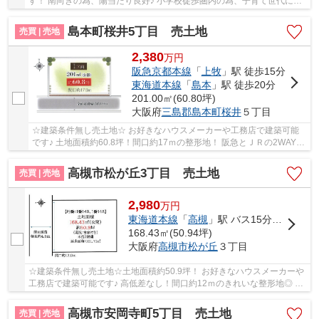
す！ 南向きの為、陽当たり良好♪ 小学校徒歩圏内の為、子育て世代にオ
ススメです！ 周辺施設充実！生活便利な住環境...
島本町桜井5丁目 売土地
売買 | 売地
2,380
万
円
阪急京都本線
「
上牧
」駅 徒歩15分
東海道本線
「
島本
」駅 徒歩20分
201.00㎡(60.80坪)
大阪府
三島郡島本町
桜井
５丁目
☆建築条件無し売土地☆ お好きなハウスメーカーや工務店で建築可能
です♪ 土地面積約60.8坪！間口約17ｍの整形地！ 阪急とＪＲの2WAYア
クセス可能◎
高槻市松が丘3丁目 売土地
売買 | 売地
2,980
万
円
東海道本線
「
高槻
」駅 バス15分 「松が丘（大阪府）」 停歩6分
168.43㎡(50.94坪)
大阪府
高槻市
松が丘
３丁目
☆建築条件無し売土地☆土地面積約50.9坪！ お好きなハウスメーカーや
工務店で建築可能です♪ 高低差なし！間口約12ｍのきれいな整形地◎ 閑
静な住宅街で子育て世代にもオススメです！
高槻市安岡寺町5丁目 売土地
売買 | 売地