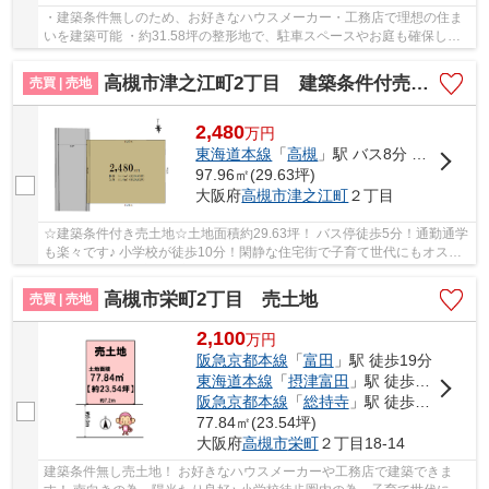
・建築条件無しのため、お好きなハウスメーカー・工務店で理想の住ま
いを建築可能 ・約31.58坪の整形地で、駐車スペースやお庭も確保しや
すい区画 ・西国街道すぐでお車移動もスムーズ...
高槻市津之江町2丁目 建築条件付売土地
売買 | 売地
2,480
万
円
東海道本線
「
高槻
」駅 バス8分 「城西橋（大阪府）」 停歩5分
97.96㎡(29.63坪)
大阪府
高槻市
津之江町
２丁目
☆建築条件付き売土地☆土地面積約29.63坪！ バス停徒歩5分！通勤通学
も楽々です♪ 小学校が徒歩10分！閑静な住宅街で子育て世代にもオスス
メです！ 周辺環境が充実しており生活便利な住...
高槻市栄町2丁目 売土地
売買 | 売地
2,100
万
円
阪急京都本線
「
富田
」駅 徒歩19分
東海道本線
「
摂津富田
」駅 徒歩22分
阪急京都本線
「
総持寺
」駅 徒歩23分
77.84㎡(23.54坪)
大阪府
高槻市
栄町
２丁目18-14
建築条件無し売土地！ お好きなハウスメーカーや工務店で建築できま