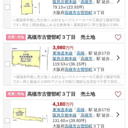
阪急京都本線
「
高槻市
」駅 徒歩20分
79.13㎡(23.93坪)
大阪府
高槻市
古曽部町
３丁目
☆建築条件無し売土地☆ お好きなハウスメーカーや工務店で建築可能
です♪ 明るく開放感あふれる北東角地！通風良好◎ JRと阪急の２WAY
アクセス可能です！
高槻市古曽部町３丁目 売土地
売買 | 売地
3,980
万
円
東海道本線
「
高槻
」駅 徒歩17分
阪急京都本線
「
高槻市
」駅 徒歩21分
119.53㎡(36.15坪)
大阪府
高槻市
古曽部町
３丁目
☆建築条件無し売土地☆ お好きなハウスメーカーや工務店で建築可能
です♪ JRと阪急の２WAYアクセス可能◎ 閑静な住宅街で子育て世代に
もオススメです♪
高槻市古曽部町３丁目 売土地
売買 | 売地
4,180
万
円
東海道本線
「
高槻
」駅 徒歩17分
阪急京都本線
「
高槻市
」駅 徒歩21分
131.60㎡(39.80坪)
大阪府
高槻市
古曽部町
３丁目