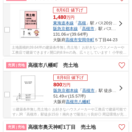
8月6日 値下げ
1,480
万
円
東海道本線
「
高槻
」駅 バス20分 「上の口」 停歩2分
阪急京都本線
「
高槻市
」駅 バス11分 「上の口」 停歩2分
131.06㎡(39.64坪)
大阪府
高槻市
安岡寺町
５丁目44-23
土地面積約39.64坪の建築条件無し売土地！ お好きなハウスメーカーや
工務店で建築できます♪ 開口約8.9ｍの為、広々としています！ 小学校ま
で徒歩約11分！お子様の通学も安心です♪ 高...
高槻市八幡町 売土地
売買 | 売地
8月6日 値下げ
800
万
円
阪急京都本線
「
高槻市
」駅 徒歩15分
51.49㎡(15.57坪)
大阪府
高槻市
八幡町
☆建築条件無し売土地☆ お好きなハウスメーカーや工務店で建築可能で
す♪ JR「高槻市」駅徒歩15分！南向きで陽当たり良好◎ 周辺環境が充実
しており生活便利な住環境です！
高槻市奥天神町1丁目 売土地
売買 | 売地