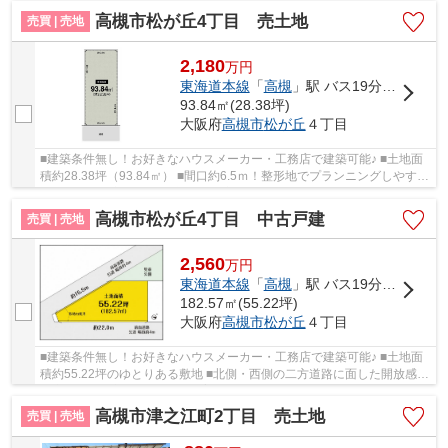
高槻市松が丘4丁目 売土地
売買 | 売地
2,180
万
円
東海道本線
「
高槻
」駅 バス19分 「松が丘（大阪府）」 停歩3分
93.84㎡(28.38坪)
大阪府
高槻市
松が丘
４丁目
■建築条件無し！お好きなハウスメーカー・工務店で建築可能♪ ■土地面
積約28.38坪（93.84㎡） ■間口約6.5ｍ！整形地でプランニングしやすい
土地 ■現況古家有・更地渡し♪ ■最寄り「松が...
高槻市松が丘4丁目 中古戸建
売買 | 売地
2,560
万
円
東海道本線
「
高槻
」駅 バス19分 「松が丘（大阪府）」 停歩5分
182.57㎡(55.22坪)
大阪府
高槻市
松が丘
４丁目
■建築条件無し！お好きなハウスメーカー・工務店で建築可能♪ ■土地面
積約55.22坪のゆとりある敷地 ■北側・西側の二方道路に面した開放感あ
る立地！ ■児童公園に隣接♪子育て世帯にも嬉...
高槻市津之江町2丁目 売土地
売買 | 売地