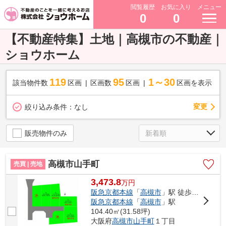
閲覧履歴
お気に入り
メニュー
0
0
【不動産特集】土地｜高槻市の不動産｜
ショウホーム
119
95
1～30
該当物件数
区画
区画数
区画
区画を表示
変更
絞り込み条件：
なし
販売物件のみ
高槻市山手町
売買 | 売地
3,473.8
万
円
阪急京都本線
「
高槻市
」駅 徒歩23分
阪急京都本線
「
高槻市
」駅
104.40㎡(31.58坪)
大阪府
高槻市
山手町
１丁目