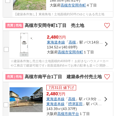
168.00㎡(50.81坪)
大阪府
高槻市
安岡寺町
４丁目
【建築条件無し】東南角地！土地面積約50坪のゆとりある売土地
高槻市安岡寺町1丁目 売土地
売買 | 売地
2,480
万
円
東海道本線
「
高槻
」駅 バス14分 「安岡寺東」 停歩5分
134.52㎡(40.69坪)
大阪府
高槻市
安岡寺町
１丁目
☆建築条件無し売土地☆土地面積約4069坪！ お好きなハウスメーカー
や工務店で建築可能です♪ 前面道路約6ｍでお車の駐車も楽々◎ 閑静な
住宅街で子育て世代にもオススメです！
高槻市南平台1丁目 建築条件付売土地
売買 | 売地
7月31日 値下げ
2,480
万
円
東海道本線
「
高槻
」駅 バス9分 「南平台東」 停歩6分車14分 3.4km
東海道本線
「
摂津富田
」駅 バス12分 「南平台南」 停歩7分
143.39㎡(43.37坪)
大阪府
高槻市
南平台
１丁目