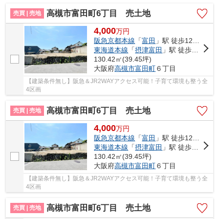
高槻市富田町6丁目 売土地
売買 | 売地
4,000
万
円
阪急京都本線
「
富田
」駅 徒歩12分車3分 1.1km
東海道本線
「
摂津富田
」駅 徒歩14分
130.42㎡(39.45坪)
大阪府
高槻市
富田町
６丁目
【建築条件無し】阪急＆JR2WAYアクセス可能！子育て環境も整う全
4区画
高槻市富田町6丁目 売土地
売買 | 売地
4,000
万
円
阪急京都本線
「
富田
」駅 徒歩12分車3分 1.1km
東海道本線
「
摂津富田
」駅 徒歩14分
130.42㎡(39.45坪)
大阪府
高槻市
富田町
６丁目
【建築条件無し】阪急＆JR2WAYアクセス可能！子育て環境も整う全
4区画
高槻市富田町6丁目 売土地
売買 | 売地