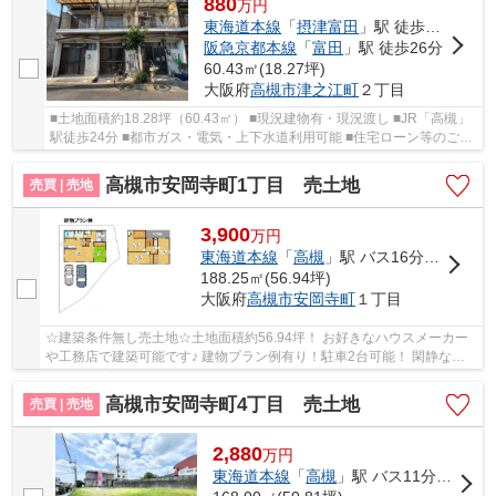
880
万
円
東海道本線
「
摂津富田
」駅 徒歩26分
阪急京都本線
「
富田
」駅 徒歩26分
60.43㎡(18.27坪)
大阪府
高槻市
津之江町
２丁目
■土地面積約18.28坪（60.43㎡） ■現況建物有・現況渡し ■JR「高槻」
駅徒歩24分 ■都市ガス・電気・上下水道利用可能 ■住宅ローン等のご相
談も承ります！
高槻市安岡寺町1丁目 売土地
売買 | 売地
3,900
万
円
東海道本線
「
高槻
」駅 バス16分 「服部（高槻市）」 停歩3分
188.25㎡(56.94坪)
大阪府
高槻市
安岡寺町
１丁目
☆建築条件無し売土地☆土地面積約56.94坪！ お好きなハウスメーカー
や工務店で建築可能です♪ 建物プラン例有り！駐車2台可能！ 閑静な住
宅街で子育て世代にもオススメです！
高槻市安岡寺町4丁目 売土地
売買 | 売地
2,880
万
円
東海道本線
「
高槻
」駅 バス11分 「松が丘（大阪府）」 停歩3分車12分 4.0km