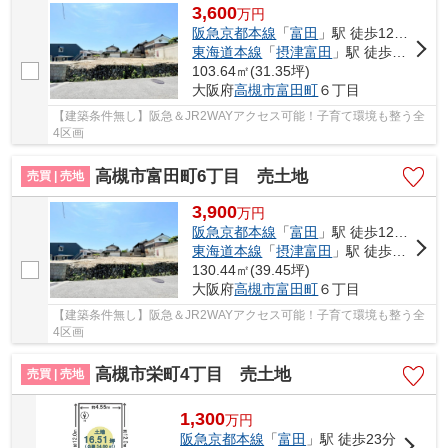
3,600
万
円
阪急京都本線
「
富田
」駅 徒歩12分車3分 1.1km
東海道本線
「
摂津富田
」駅 徒歩14分
103.64㎡(31.35坪)
大阪府
高槻市
富田町
６丁目
【建築条件無し】阪急＆JR2WAYアクセス可能！子育て環境も整う全
4区画
高槻市富田町6丁目 売土地
売買 | 売地
3,900
万
円
阪急京都本線
「
富田
」駅 徒歩12分車3分 1.1km
東海道本線
「
摂津富田
」駅 徒歩14分
130.44㎡(39.45坪)
大阪府
高槻市
富田町
６丁目
【建築条件無し】阪急＆JR2WAYアクセス可能！子育て環境も整う全
4区画
高槻市栄町4丁目 売土地
売買 | 売地
1,300
万
円
阪急京都本線
「
富田
」駅 徒歩23分