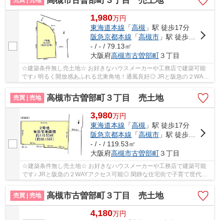
高槻市古曽部町３丁目 売土地
1,980
万
円
東海道本線
「
高槻
」駅 徒歩17分
阪急京都本線
「
高槻市
」駅 徒歩20分
- / - / 79.13㎡
大阪府
高槻市
古曽部町
３丁目
☆建築条件無し売土地☆ お好きなハウスメーカーや工務店で建築可能
です♪ 明るく開放感あふれる北東角地！通風良好◎ JRと阪急の２WAY
アクセス可能です！
高槻市古曽部町３丁目 売土地
売買 | 売地
3,980
万
円
東海道本線
「
高槻
」駅 徒歩17分
阪急京都本線
「
高槻市
」駅 徒歩21分
- / - / 119.53㎡
大阪府
高槻市
古曽部町
３丁目
☆建築条件無し売土地☆ お好きなハウスメーカーや工務店で建築可能
です♪ JRと阪急の２WAYアクセス可能◎ 閑静な住宅街で子育て世代に
もオススメです♪
高槻市古曽部町３丁目 売土地
売買 | 売地
4,180
万
円