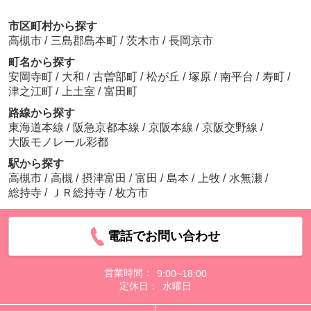
市区町村から探す
高槻市
/
三島郡島本町
/
茨木市
/
長岡京市
町名から探す
安岡寺町
/
大和
/
古曽部町
/
松が丘
/
塚原
/
南平台
/
寿町
/
津之江町
/
上土室
/
富田町
路線から探す
東海道本線
/
阪急京都本線
/
京阪本線
/
京阪交野線
/
大阪モノレール彩都
駅から探す
高槻市
/
高槻
/
摂津富田
/
富田
/
島本
/
上牧
/
水無瀬
/
総持寺
/
ＪＲ総持寺
/
枚方市
電話でお問い合わせ
営業時間：
9:00~18:00
定休日：
水曜日