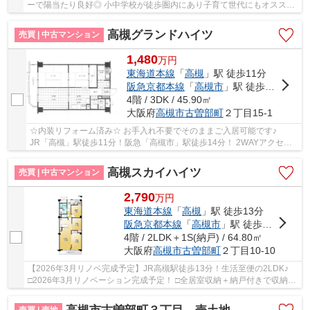
ーで陽当たり良好◎ 小中学校が徒歩圏内にあり子育て世代にもオススメ
です♪ 周辺施設が充実しており生活便利な住環境です！
高槻グランドハイツ
売買 | 中古マンション
1,480
万
円
東海道本線
「
高槻
」駅 徒歩11分
阪急京都本線
「
高槻市
」駅 徒歩14分
4階 / 3DK / 45.90㎡
大阪府
高槻市
古曽部町
２丁目15-1
☆内装リフォーム済み☆ お手入れ不要でそのままご入居可能です♪
JR「高槻」駅徒歩11分！阪急「高槻市」駅徒歩14分！ 2WAYアクセス
可能◎通勤通学も楽々です！
高槻スカイハイツ
売買 | 中古マンション
2,790
万
円
東海道本線
「
高槻
」駅 徒歩13分
阪急京都本線
「
高槻市
」駅 徒歩16分
4階 / 2LDK＋1S(納戸) / 64.80㎡
大阪府
高槻市
古曽部町
２丁目10-10
【2026年3月リノベ完成予定】JR高槻駅徒歩13分！生活至便の2LDK♪
□2026年3月リノベーション完成予定！ □全居室収納＋納戸付きで収納力
充実、季節物や大きな荷物もすっきり片付きます □...
売買 | 売地