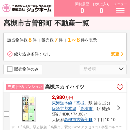
閲覧履歴
お気に入り
メニュー
0
0
高槻市古曽部町 不動産一覧
8
7
1～8
該当物件数
件
販売数
件
件を表示
変更
絞り込み条件：
なし
販売物件のみ
高槻スカイハイツ
売買 | 中古マンション
2,980
万
円
東海道本線
「
高槻
」駅 徒歩12分
阪急京都本線
「
高槻市
」駅 徒歩14分
5階 / 4DK / 74.88㎡
大阪府
高槻市
古曽部町
２丁目10-10
☆JR「高槻」駅と阪急「高槻市」駅の2WAYアクセス☆ L字型バルコニ