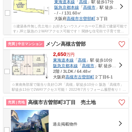
東海道本線
「
高槻
」駅 徒歩17分
阪急京都本線
「
高槻市
」駅 徒歩21分
- / - / 131.60㎡
大阪府
高槻市
古曽部町
３丁目
☆建築条件無し売土地☆ お好きなハウスメーカーや工務店で建築可能で
す♪ JRと阪急の２WAYアクセス可能です！ 閑静な住宅街で子育て世代
にもオススメです♪
メゾン高槻古曽部
売買 | 中古マンション
2,650
万
円
東海道本線
「
高槻
」駅 徒歩10分
阪急京都本線
「
高槻市
」駅 徒歩13分
2階 / 3LDK / 64.48㎡
大阪府
高槻市
古曽部町
２丁目6-1
☆東南角部屋で陽当り良好◎JR「高槻」駅徒歩10分☆ 阪急「高槻市」
駅徒歩13分で2WAYアクセス可能！ 2022年7月リフォーム履歴有り！ 周
辺環境が充実しており生活便利な住環境です♪
高槻市古曽部町3丁目 売土地
売買 | 売地
過去掲載物件