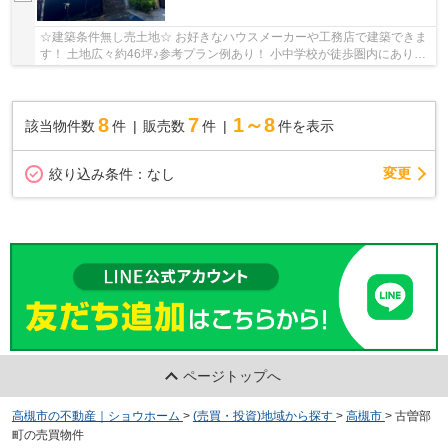
☆建築条件無し売土地☆ お好きなハウスメーカーや工務店で建築できま
す！ 土地広々約46坪♪参考プラン例あり！ 小中学校が徒歩圏内にあり◎
子育て世代にオススメです！ 周辺施設充実！生...
8
7
1～8
該当物件数
件
販売数
件
件を表示
変更
絞り込み条件：
なし
ページトップへ
高槻市の不動産｜ショウホーム
>
(売買・投資)地域から探す
>
高槻市
>
古曽部
町の売買物件