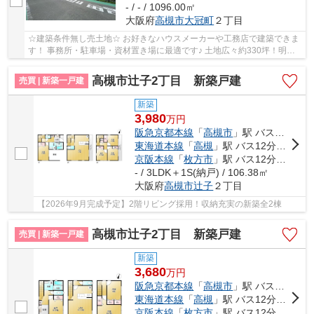
- / - / 1096.00㎡
大阪府
高槻市
大冠町
２丁目
☆建築条件無し売土地☆ お好きなハウスメーカーや工務店で建築できま
す！ 事務所・駐車場・資材置き場に最適です♪ 土地広々約330坪！明る
い南向き！ 小中学校が徒歩圏内にあり◎お子様の...
高槻市辻子2丁目 新築戸建
売買 | 新築一戸建
新築
3,980
万
円
阪急京都本線
「
高槻市
」駅 バス10分 「内黒地橋」 停歩2分
東海道本線
「
高槻
」駅 バス12分 「内黒地橋」 停歩2分
京阪本線
「
枚方市
」駅 バス12分 「内黒地橋」 停歩2分
- / 3LDK＋1S(納戸) / 106.38㎡
大阪府
高槻市
辻子
２丁目
【2026年9月完成予定】2階リビング採用！収納充実の新築全2棟
高槻市辻子2丁目 新築戸建
売買 | 新築一戸建
新築
3,680
万
円
阪急京都本線
「
高槻市
」駅 バス10分 「内黒地橋」 停歩2分
東海道本線
「
高槻
」駅 バス12分 「内黒地橋」 停歩2分
京阪本線
「
枚方市
」駅 バス12分 「内黒地橋」 停歩2分