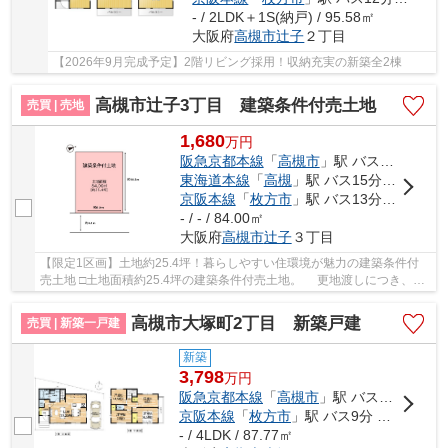
- / 2LDK＋1S(納戸) / 95.58㎡
大阪府
高槻市
辻子
２丁目
【2026年9月完成予定】2階リビング採用！収納充実の新築全2棟
高槻市辻子3丁目 建築条件付売土地
売買 | 売地
1,680
万
円
阪急京都本線
「
高槻市
」駅 バス13分 「内黒地橋」 停歩4分
東海道本線
「
高槻
」駅 バス15分 「内黒地橋」 停歩4分
京阪本線
「
枚方市
」駅 バス13分 「内黒地橋」 停歩6分
- / - / 84.00㎡
大阪府
高槻市
辻子
３丁目
【限定1区画】土地約25.4坪！暮らしやすい住環境が魅力の建築条件付
売土地 □土地面積約25.4坪の建築条件付売土地。 更地渡しにつき、す
ぐに建築計画が立てられます。 □バス停まで徒...
高槻市大塚町2丁目 新築戸建
売買 | 新築一戸建
新築
3,798
万
円
阪急京都本線
「
高槻市
」駅 バス18分 「北大塚」 停歩5分
京阪本線
「
枚方市
」駅 バス9分 「大塚（高槻市）」 停歩8分
- / 4LDK / 87.77㎡