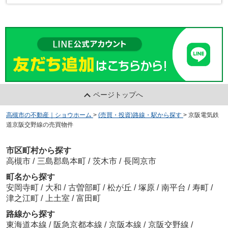
ページトップへ
高槻市の不動産｜ショウホーム
>
(売買・投資)路線・駅から探す
>
京阪電気鉄
道京阪交野線の売買物件
市区町村から探す
高槻市
/
三島郡島本町
/
茨木市
/
長岡京市
町名から探す
安岡寺町
/
大和
/
古曽部町
/
松が丘
/
塚原
/
南平台
/
寿町
/
津之江町
/
上土室
/
富田町
路線から探す
東海道本線
/
阪急京都本線
/
京阪本線
/
京阪交野線
/