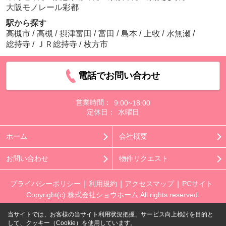
大阪モノレール彩都
駅から探す
高槻市
/
高槻
/
摂津富田
/
富田
/
島本
/
上牧
/
水無瀬
/
総持寺
/
ＪＲ総持寺
/
枚方市
電話でお問い合わせ
営業時間：
9:00~18:00
定休日：
水曜日
ホーム
会社概要
お問い合わせ
物件リクエスト
プライバシーポリシー
利用規約
アクセスマップ
PCサイト
Copyright(c) 株式会社ショウホーム All rights reserved.
当サイトでは、お客様の当サイト利用状況把握、サービス向上検討を目的と
して、クッキー（Cookie）を使用しています。