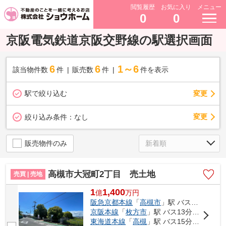
閲覧履歴
お気に入り
メニュー
0
0
京阪電気鉄道京阪交野線の駅選択画面
6
6
1～6
該当物件数
件
販売数
件
件を表示
駅で絞り込む
変更
変更
絞り込み条件：
なし
販売物件のみ
高槻市大冠町2丁目 売土地
売買 | 売地
1
1,400
億
万
円
阪急京都本線
「
高槻市
」駅 バス8分 「辻子」 停歩8分
京阪本線
「
枚方市
」駅 バス13分 「南辻子」 停歩9分
東海道本線
「
高槻
」駅 バス15分 「大冠町」 停歩1分