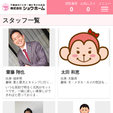
閲覧履歴
お気に入り
メニュー
0
0
スタッフ一覧
齋藤 翔也
太田 和恵
出身:
福井県
出身:
大阪府
趣味:
妻と愛犬とキャンプに行くこ
趣味:
犬・メダカ・カメの世話をし
とです。
て癒されていま...
いつも笑顔で明るく元気がモット
ーです。一緒に楽しい家探しがで
きればと思っておりま...