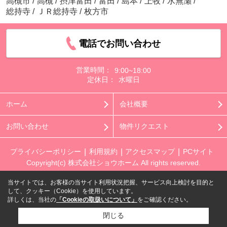
高槻市
/
高槻
/
摂津富田
/
富田
/
島本
/
上牧
/
水無瀬
/
総持寺
/
ＪＲ総持寺
/
枚方市
電話でお問い合わせ
営業時間：
9:00~18:00
定休日：
水曜日
ホーム
会社概要
お問い合わせ
物件リクエスト
プライバシーポリシー
利用規約
アクセスマップ
PCサイト
Copyright(c) 株式会社ショウホーム All rights reserved.
当サイトでは、お客様の当サイト利用状況把握、サービス向上検討を目的と
して、クッキー（Cookie）を使用しています。
詳しくは、当社の
「Cookieの取扱いについて」
をご確認ください。
閉じる