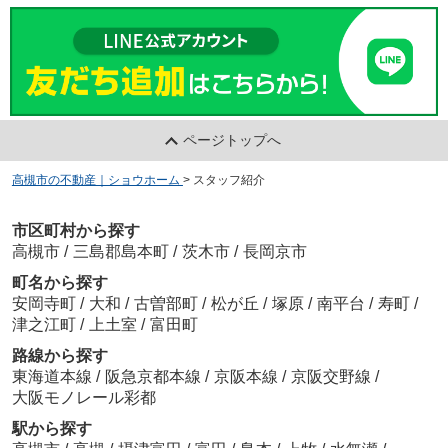
ページトップへ
高槻市の不動産｜ショウホーム
>
スタッフ紹介
市区町村から探す
高槻市
/
三島郡島本町
/
茨木市
/
長岡京市
町名から探す
安岡寺町
/
大和
/
古曽部町
/
松が丘
/
塚原
/
南平台
/
寿町
/
津之江町
/
上土室
/
富田町
路線から探す
東海道本線
/
阪急京都本線
/
京阪本線
/
京阪交野線
/
大阪モノレール彩都
駅から探す