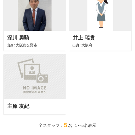
深川 勇騎
井上 瑞貴
出身:
大阪府交野市
出身:
大阪府
主原 友紀
5
全スタッフ：
名 1～5名表示