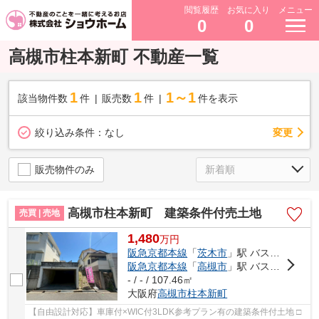
閲覧履歴
お気に入り
メニュー
0
0
高槻市柱本新町 不動産一覧
1
1
1～1
該当物件数
件
販売数
件
件を表示
変更
絞り込み条件：
なし
販売物件のみ
高槻市柱本新町 建築条件付売土地
売買 | 売地
1,480
万
円
阪急京都本線
「
茨木市
」駅 バス20分 「柱本団地」 停歩4分車14分 4.7km
阪急京都本線
「
高槻市
」駅 バス22分 「三島江南口」 停歩10分
- / - / 107.46㎡
大阪府
高槻市
柱本新町
【自由設計対応】車庫付×WIC付3LDK参考プラン有の建築条件付土地 □