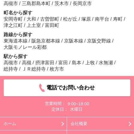
高槻市
/
三島郡島本町
/
茨木市
/
長岡京市
町名から探す
安岡寺町
/
大和
/
古曽部町
/
松が丘
/
塚原
/
南平台
/
寿町
/
津之江町
/
上土室
/
富田町
路線から探す
東海道本線
/
阪急京都本線
/
京阪本線
/
京阪交野線
/
大阪モノレール彩都
駅から探す
高槻市
/
高槻
/
摂津富田
/
富田
/
島本
/
上牧
/
水無瀬
/
総持寺
/
ＪＲ総持寺
/
枚方市
電話でお問い合わせ
営業時間：
9:00~18:00
定休日：
水曜日
ホーム
会社概要