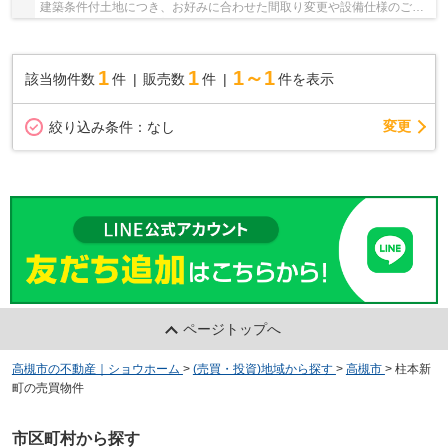
建築条件付土地につき、お好みに合わせた間取り変更や設備仕様のご相
談が可能です♪ □参考プランはLDK約19.3帖の広々...
1
1
1～1
該当物件数
件
販売数
件
件を表示
変更
絞り込み条件：
なし
ページトップへ
高槻市の不動産｜ショウホーム
>
(売買・投資)地域から探す
>
高槻市
>
柱本新
町の売買物件
市区町村から探す