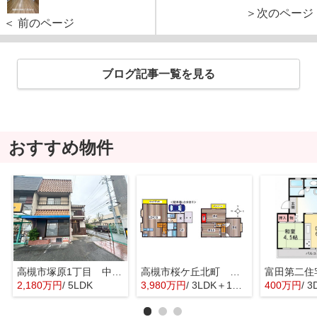
＞次のページ
＜ 前のページ
ブログ記事一覧を見る
おすすめ物件
高槻市塚原1丁目 中古テラスハウス
高槻市桜ケ丘北町 中古戸建
富田第二住
2,180万円
/ 5LDK
3,980万円
/ 3LDK＋1S(納戸)
400万円
/ 3