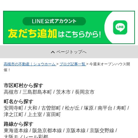
ページトップへ
高槻市の不動産｜ショウホーム
>
ブログ記事一覧
>
今週末オープンハウス開
催！
市区町村から探す
高槻市
/
三島郡島本町
/
茨木市
/
長岡京市
町名から探す
安岡寺町
/
大和
/
古曽部町
/
松が丘
/
塚原
/
南平台
/
寿町
/
津之江町
/
上土室
/
富田町
路線から探す
東海道本線
/
阪急京都本線
/
京阪本線
/
京阪交野線
/
大阪モノレール彩都