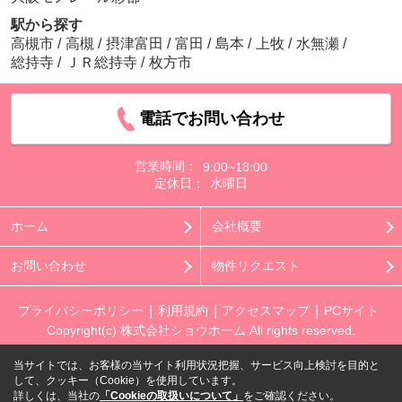
駅から探す
高槻市
/
高槻
/
摂津富田
/
富田
/
島本
/
上牧
/
水無瀬
/
総持寺
/
ＪＲ総持寺
/
枚方市
電話でお問い合わせ
営業時間：
9:00~18:00
定休日：
水曜日
ホーム
会社概要
お問い合わせ
物件リクエスト
プライバシーポリシー
利用規約
アクセスマップ
PCサイト
Copyright(c) 株式会社ショウホーム All rights reserved.
当サイトでは、お客様の当サイト利用状況把握、サービス向上検討を目的と
して、クッキー（Cookie）を使用しています。
詳しくは、当社の
「Cookieの取扱いについて」
をご確認ください。