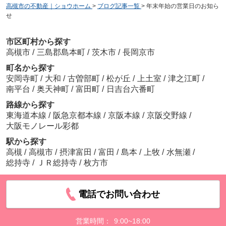
高槻市の不動産｜ショウホーム
>
ブログ記事一覧
>
年末年始の営業日のお知ら
せ
市区町村から探す
高槻市
/
三島郡島本町
/
茨木市
/
長岡京市
町名から探す
安岡寺町
/
大和
/
古曽部町
/
松が丘
/
上土室
/
津之江町
/
南平台
/
奥天神町
/
富田町
/
日吉台六番町
路線から探す
東海道本線
/
阪急京都本線
/
京阪本線
/
京阪交野線
/
大阪モノレール彩都
駅から探す
高槻
/
高槻市
/
摂津富田
/
富田
/
島本
/
上牧
/
水無瀬
/
総持寺
/
ＪＲ総持寺
/
枚方市
電話でお問い合わせ
営業時間：
9:00~18:00