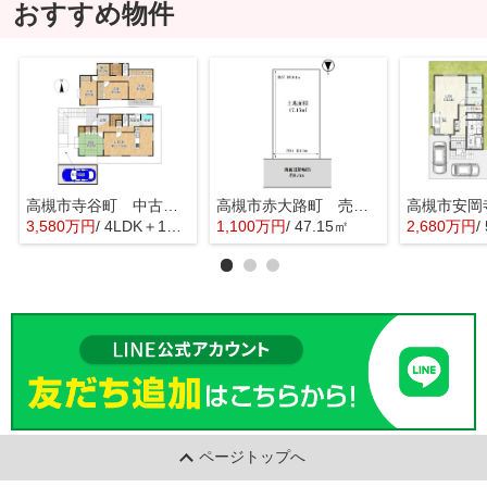
おすすめ物件
高槻市寺谷町 中古戸建
高槻市赤大路町 売土地
3,580万円
/ 4LDK＋1S(納戸)
1,100万円
/ 47.15㎡
2,680万円
/
ページトップへ