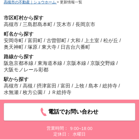
高槻市の不動産｜ショウホーム
>
更新情報一覧
市区町村から探す
高槻市
/
三島郡島本町
/
茨木市
/
長岡京市
町名から探す
安岡寺町
/
富田町
/
古曽部町
/
大和
/
上土室
/
松が丘
/
奥天神町
/
塚原
/
東大寺
/
日吉台六番町
路線から探す
阪急京都本線
/
東海道本線
/
京阪本線
/
京阪交野線
/
大阪モノレール彩都
駅から探す
高槻市
/
高槻
/
摂津富田
/
富田
/
上牧
/
島本
/
総持寺
/
水無瀬
/
枚方公園
/
ＪＲ総持寺
電話でお問い合わせ
営業時間：
9:00~18:00
定休日：
水曜日