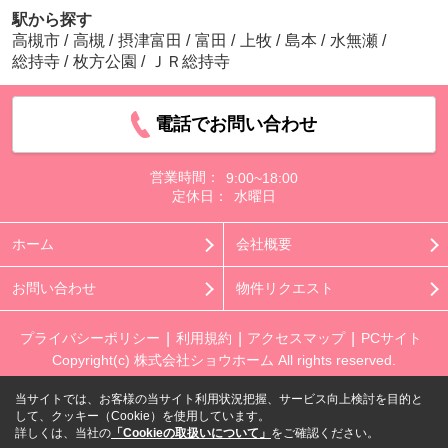
駅から探す
高槻市
/
高槻
/
摂津富田
/
富田
/
上牧
/
島本
/
水無瀬
/
総持寺
/
枚方公園
/
ＪＲ総持寺
電話でお問い合わせ
営業時間：
9:00~18:00
定休日：
水曜日
ホーム
会社概要
お問い合わせ
物件リクエスト
プライバシーポリシー
利用規約
アクセスマップ
PCサイト
Copyright(c) 株式会社ショウホーム All rights reserved.
当サイトでは、お客様の当サイト利用状況把握、サービス向上検討を目的と
して、クッキー（Cookie）を使用しています。
詳しくは、当社の
「Cookieの取扱いについて」
をご確認ください。