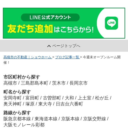
ページトップへ
高槻市の不動産｜ショウホーム
>
ブログ記事一覧
>
今週末オープンルーム開
催！
市区町村から探す
高槻市
/
三島郡島本町
/
茨木市
/
長岡京市
町名から探す
安岡寺町
/
富田町
/
古曽部町
/
大和
/
上土室
/
松が丘
/
奥天神町
/
塚原
/
東大寺
/
日吉台六番町
路線から探す
阪急京都本線
/
東海道本線
/
京阪本線
/
京阪交野線
/
大阪モノレール彩都