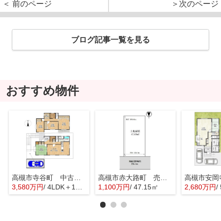
＜ 前のページ
＞次のページ
ブログ記事一覧を見る
おすすめ物件
高槻市寺谷町 中古戸建
高槻市赤大路町 売土地
3,580万円
/ 4LDK＋1S(納戸)
1,100万円
/ 47.15㎡
2,680万円
/