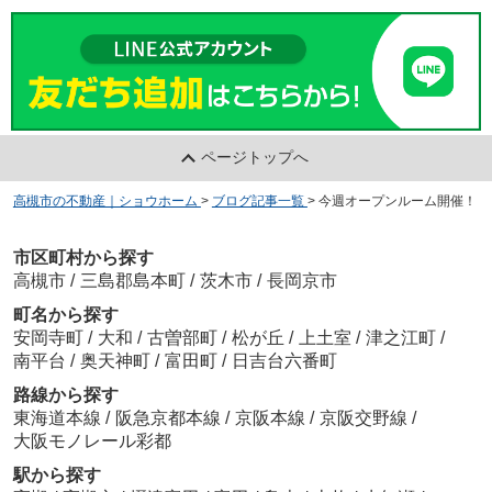
ページトップへ
高槻市の不動産｜ショウホーム
>
ブログ記事一覧
>
今週オープンルーム開催！
市区町村から探す
高槻市
/
三島郡島本町
/
茨木市
/
長岡京市
町名から探す
安岡寺町
/
大和
/
古曽部町
/
松が丘
/
上土室
/
津之江町
/
南平台
/
奥天神町
/
富田町
/
日吉台六番町
路線から探す
東海道本線
/
阪急京都本線
/
京阪本線
/
京阪交野線
/
大阪モノレール彩都
駅から探す