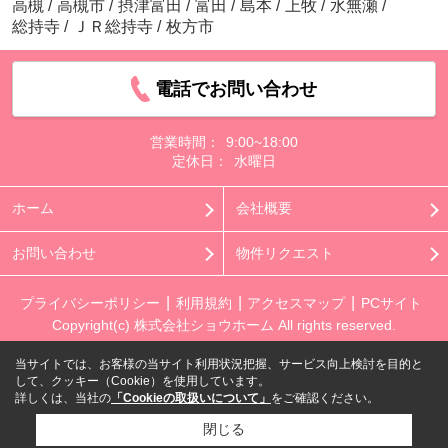
高槻
/
高槻市
/
摂津富田
/
富田
/
島本
/
上牧
/
水無瀬
/
総持寺
/
ＪＲ総持寺
/
枚方市
電話でお問い合わせ
営業時間：
9:00~18:00
定休日：
水曜日
ホーム
会社概要
お問い合わせ
物件リクエスト
プライバシーポリシー
利用規約
アクセスマップ
PCサイト
Copyright(c) 株式会社ショウホーム All rights reserved.
当サイトでは、お客様の当サイト利用状況把握、サービス向上検討を目的と
して、クッキー（Cookie）を使用しています。
詳しくは、当社の
「Cookieの取扱いについて」
をご確認ください。
閉じる