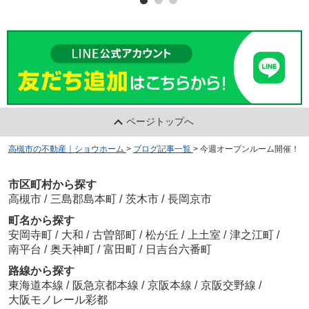
ページトップへ
高槻市の不動産｜ショウホーム
>
ブログ記事一覧
>
今週オープンルーム開催！
市区町村から探す
高槻市
/
三島郡島本町
/
茨木市
/
長岡京市
町名から探す
安岡寺町
/
大和
/
古曽部町
/
松が丘
/
上土室
/
津之江町
/
南平台
/
奥天神町
/
富田町
/
日吉台六番町
路線から探す
東海道本線
/
阪急京都本線
/
京阪本線
/
京阪交野線
/
大阪モノレール彩都