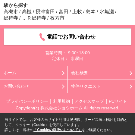
駅から探す
高槻市
/
高槻
/
摂津富田
/
富田
/
上牧
/
島本
/
水無瀬
/
総持寺
/
ＪＲ総持寺
/
枚方市
電話でお問い合わせ
営業時間：
9:00~18:00
定休日：
水曜日
ホーム
会社概要
お問い合わせ
物件リクエスト
プライバシーポリシー
利用規約
アクセスマップ
PCサイト
Copyright(c) 株式会社ショウホーム All rights reserved.
当サイトでは、お客様の当サイト利用状況把握、サービス向上検討を目的と
して、クッキー（Cookie）を使用しています。
詳しくは、当社の
「Cookieの取扱いについて」
をご確認ください。