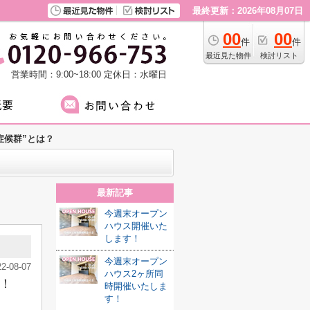
最終更新：2026年08月07日
00
00
件
件
最近見た物件
検討リスト
営業時間：9:00~18:00
定休日：水曜日
症候群”とは？
最新記事
今週末オープン
ハウス開催いた
します！
今週末オープン
22-08-07
ハウス2ヶ所同
！
時開催いたしま
す！