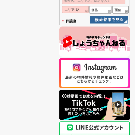
エリア| 駅
価格
面積
-
件該当