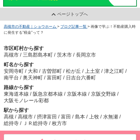
ページトップへ
高槻市の不動産｜ショウホーム
>
ブログ記事一覧
>
画像で学ぶ！不動産購入時
に発生する”税金”って？
市区町村から探す
高槻市
/
三島郡島本町
/
茨木市
/
長岡京市
町名から探す
安岡寺町
/
大和
/
古曽部町
/
松が丘
/
上土室
/
津之江町
/
南平台
/
奥天神町
/
富田町
/
日吉台六番町
路線から探す
東海道本線
/
阪急京都本線
/
京阪本線
/
京阪交野線
/
大阪モノレール彩都
駅から探す
高槻
/
高槻市
/
摂津富田
/
富田
/
島本
/
上牧
/
水無瀬
/
総持寺
/
ＪＲ総持寺
/
枚方市