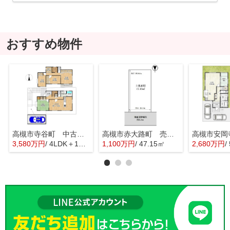
おすすめ物件
高槻市寺谷町 中古戸建
高槻市赤大路町 売土地
3,580万円
/ 4LDK＋1S(納戸)
1,100万円
/ 47.15㎡
2,680万円
/