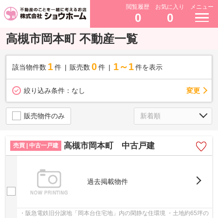
閲覧履歴
お気に入り
メニュー
0
0
高槻市岡本町 不動産一覧
1
0
1～1
該当物件数
件
販売数
件
件を表示
変更
絞り込み条件：
なし
販売物件のみ
高槻市岡本町 中古戸建
売買 | 中古一戸建
過去掲載物件
・阪急電鉄旧分譲地「岡本台住宅地」内の閑静な住環境 ・土地約65坪の