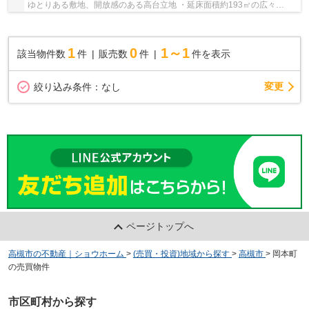
ゆとりある敷地、開放感のある高台立地 ・延床面積約193㎡の広々
7SLDKで大家族にも対応 ・住友林業施工のしっかり...
1
0
1～1
該当物件数
件
販売数
件
件を表示
変更
絞り込み条件：
なし
ページトップへ
高槻市の不動産｜ショウホーム
>
(売買・投資)地域から探す
>
高槻市
>
岡本町
の売買物件
市区町村から探す