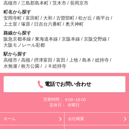
高槻市
/
三島郡島本町
/
茨木市
/
長岡京市
町名から探す
安岡寺町
/
富田町
/
大和
/
古曽部町
/
松が丘
/
南平台
/
上土室
/
塚原
/
日吉台六番町
/
奥天神町
路線から探す
阪急京都本線
/
東海道本線
/
京阪本線
/
京阪交野線
/
大阪モノレール彩都
駅から探す
高槻市
/
高槻
/
摂津富田
/
富田
/
上牧
/
島本
/
総持寺
/
水無瀬
/
枚方公園
/
ＪＲ総持寺
電話でお問い合わせ
営業時間：
9:00~18:00
定休日：
水曜日
ホーム
会社概要