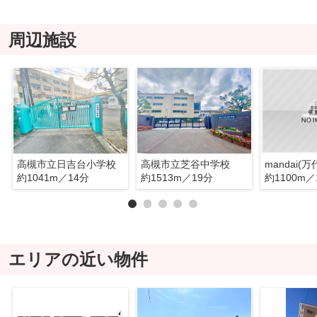
周辺施設
高槻市立日吉台小学校
高槻市立芝谷中学校
約1041m／14分
約1513m／19分
約1100m／
エリアの近い物件