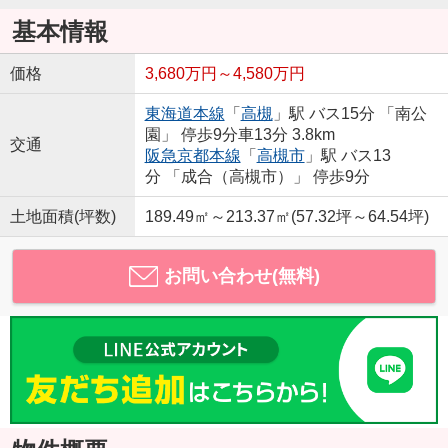
基本情報
価格
3,680万円～4,580万円
東海道本線
「
高槻
」駅 バス15分 「南公
園」 停歩9分車13分 3.8km
交通
阪急京都本線
「
高槻市
」駅 バス13
分 「成合（高槻市）」 停歩9分
土地面積(坪数)
189.49㎡～213.37㎡(57.32坪～64.54坪)
お問い合わせ(無料)