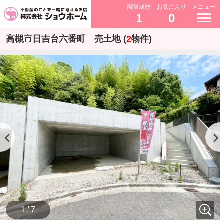
閲覧履歴
お気に入り
メニュー
1
0
高槻市日吉台六番町 売土地 (
2
物件)
1 / 7