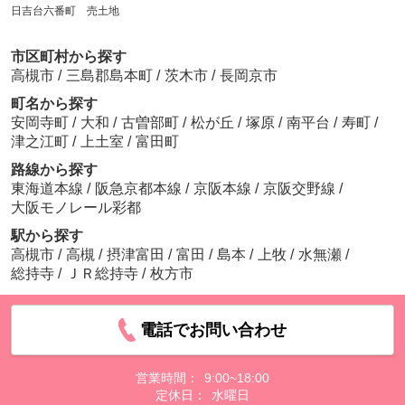
日吉台六番町 売土地
市区町村から探す
高槻市
/
三島郡島本町
/
茨木市
/
長岡京市
町名から探す
安岡寺町
/
大和
/
古曽部町
/
松が丘
/
塚原
/
南平台
/
寿町
/
津之江町
/
上土室
/
富田町
路線から探す
東海道本線
/
阪急京都本線
/
京阪本線
/
京阪交野線
/
大阪モノレール彩都
駅から探す
高槻市
/
高槻
/
摂津富田
/
富田
/
島本
/
上牧
/
水無瀬
/
総持寺
/
ＪＲ総持寺
/
枚方市
電話でお問い合わせ
営業時間：
9:00~18:00
定休日：
水曜日