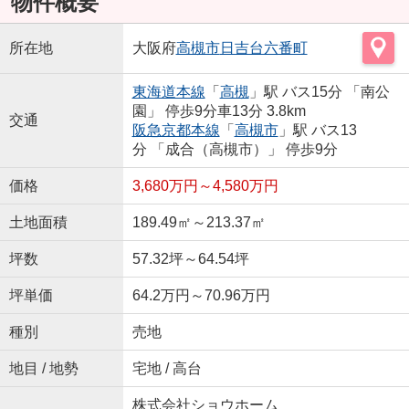
物件概要
所在地
大阪府
高槻市
日吉台六番町
東海道本線
「
高槻
」駅 バス15分 「南公
園」 停歩9分車13分 3.8km
交通
阪急京都本線
「
高槻市
」駅 バス13
分 「成合（高槻市）」 停歩9分
価格
3,680万円～4,580万円
土地面積
189.49㎡～213.37㎡
坪数
57.32坪～64.54坪
坪単価
64.2万円～70.96万円
種別
売地
地目 / 地勢
宅地 / 高台
株式会社ショウホーム