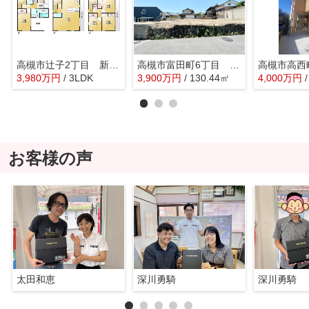
高槻市辻子2丁目 新築戸建
高槻市富田町6丁目 売土地
3,980
万
円
/ 3LDK
3,900
万
円
/ 130.44㎡
4,000
万
円
お客様の声
太田和恵
深川勇騎
深川勇騎