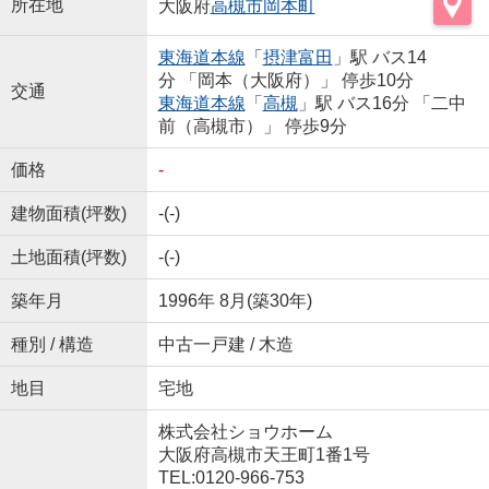
所在地
大阪府
高槻市
岡本町
東海道本線
「
摂津富田
」駅 バス14
分 「岡本（大阪府）」 停歩10分
交通
東海道本線
「
高槻
」駅 バス16分 「二中
前（高槻市）」 停歩9分
価格
-
建物面積(坪数)
-(-)
土地面積(坪数)
-(-)
築年月
1996年 8月(築30年)
種別 / 構造
中古一戸建 / 木造
地目
宅地
株式会社ショウホーム
大阪府高槻市天王町1番1号
TEL:0120-966-753