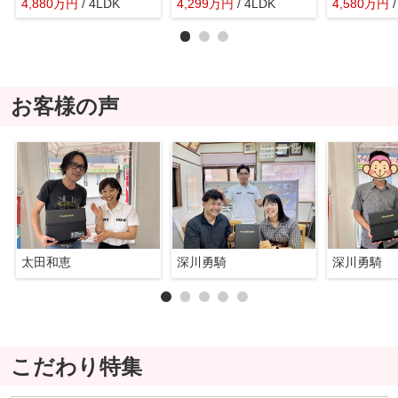
4,880
万
円
/ 4LDK
4,299
万
円
/ 4LDK
4,580
万
円
お客様の声
太田和恵
深川勇騎
深川勇騎
こだわり特集