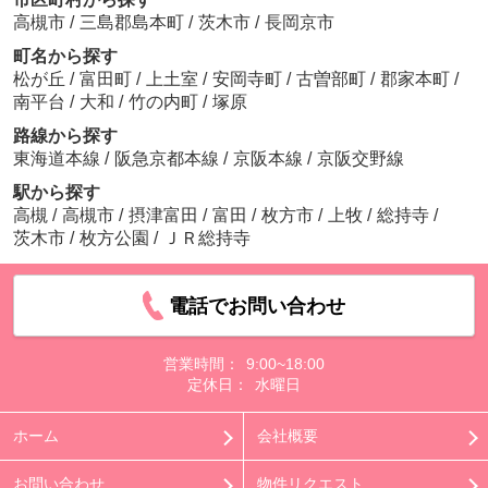
高槻市
/
三島郡島本町
/
茨木市
/
長岡京市
町名から探す
松が丘
/
富田町
/
上土室
/
安岡寺町
/
古曽部町
/
郡家本町
/
南平台
/
大和
/
竹の内町
/
塚原
路線から探す
東海道本線
/
阪急京都本線
/
京阪本線
/
京阪交野線
駅から探す
高槻
/
高槻市
/
摂津富田
/
富田
/
枚方市
/
上牧
/
総持寺
/
茨木市
/
枚方公園
/
ＪＲ総持寺
電話でお問い合わせ
営業時間：
9:00~18:00
定休日：
水曜日
ホーム
会社概要
お問い合わせ
物件リクエスト