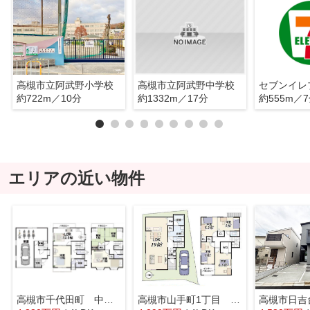
高槻市立阿武野小学校
高槻市立阿武野中学校
約722m／10分
約1332m／17分
約555m／
エリアの近い物件
高槻市千代田町 中古戸建
高槻市山手町1丁目 新築戸建