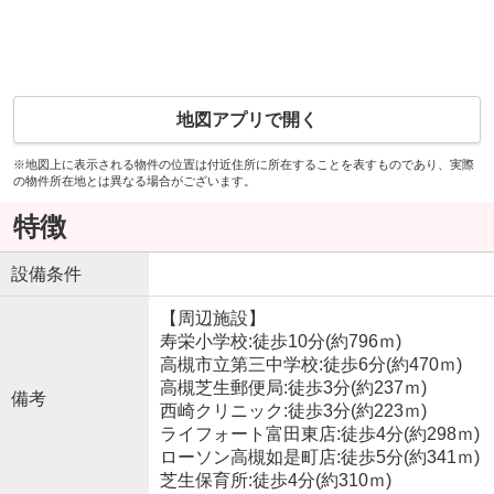
地図アプリで開く
※地図上に表示される物件の位置は付近住所に所在することを表すものであり、実際
の物件所在地とは異なる場合がございます。
特徴
設備条件
【周辺施設】
寿栄小学校:徒歩10分(約796ｍ)
高槻市立第三中学校:徒歩6分(約470ｍ)
高槻芝生郵便局:徒歩3分(約237ｍ)
備考
西崎クリニック:徒歩3分(約223ｍ)
ライフォート富田東店:徒歩4分(約298ｍ)
ローソン高槻如是町店:徒歩5分(約341ｍ)
芝生保育所:徒歩4分(約310ｍ)