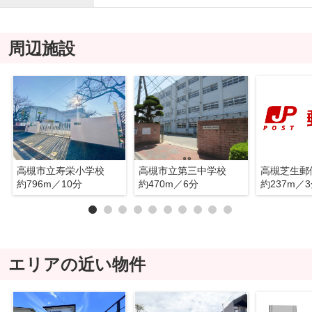
周辺施設
高槻市立寿栄小学校
高槻市立第三中学校
高槻芝生郵
約796m／10分
約470m／6分
約237m／
エリアの近い物件