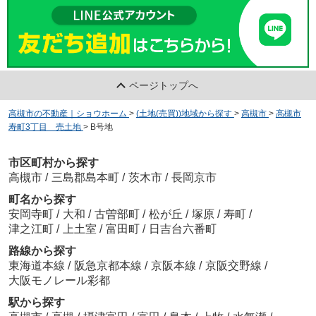
ページトップへ
高槻市の不動産｜ショウホーム
>
(土地(売買))地域から探す
>
高槻市
>
高槻市
寿町3丁目 売土地
>
B号地
市区町村から探す
高槻市
/
三島郡島本町
/
茨木市
/
長岡京市
町名から探す
安岡寺町
/
大和
/
古曽部町
/
松が丘
/
塚原
/
寿町
/
津之江町
/
上土室
/
富田町
/
日吉台六番町
路線から探す
東海道本線
/
阪急京都本線
/
京阪本線
/
京阪交野線
/
大阪モノレール彩都
駅から探す