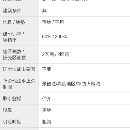
建築条件
無
地目 / 地勢
宅地 / 平坦
建ぺい率 /
60% / 200%
容積率
総区画数 /
2区画 / 2区画
販売区画数
国土法届出要否
不要
その他法令上の
景観法/高度地区/準防火地域
制限
取引態様
仲介
現況
更地
引渡時期
相談