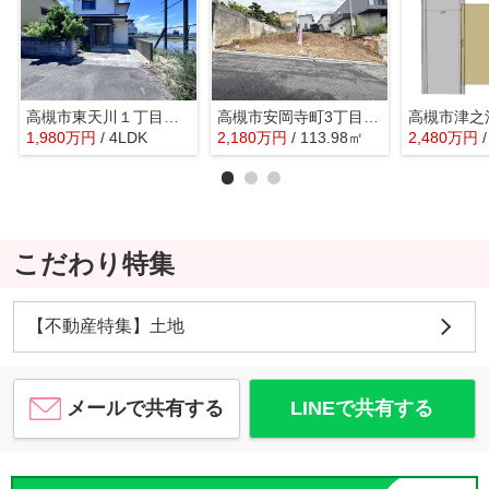
高槻市東天川１丁目 中古戸建
高槻市安岡寺町3丁目 売土地
1,980
万
円
/ 4LDK
2,180
万
円
/ 113.98㎡
2,480
万
円
こだわり特集
【不動産特集】土地
メールで共有する
LINEで共有する