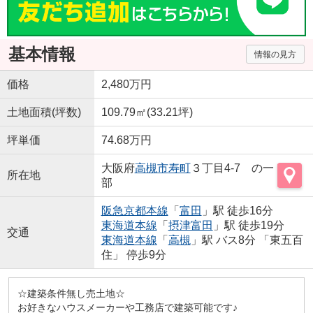
基本情報
情報の見方
価格
2,480万円
土地面積(坪数)
109.79㎡(33.21坪)
坪単価
74.68万円
大阪府
高槻市
寿町
３丁目4-7 の一
所在地
部
阪急京都本線
「
富田
」駅 徒歩16分
東海道本線
「
摂津富田
」駅 徒歩19分
交通
東海道本線
「
高槻
」駅 バス8分 「東五百
住」 停歩9分
☆建築条件無し売土地☆
お好きなハウスメーカーや工務店で建築可能です♪