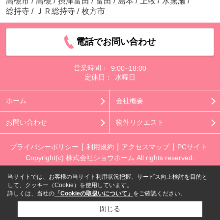
高槻市
/
高槻
/
摂津富田
/
富田
/
島本
/
上牧
/
水無瀬
/
総持寺
/
ＪＲ総持寺
/
枚方市
電話でお問い合わせ
営業時間：
9:00~18:00
定休日：
水曜日
ホーム
会社概要
お問い合わせ
物件リクエスト
プライバシーポリシー
利用規約
アクセスマップ
PCサイト
Copyright(c) 株式会社ショウホーム All rights reserved.
当サイトでは、お客様の当サイト利用状況把握、サービス向上検討を目的と
して、クッキー（Cookie）を使用しています。
詳しくは、当社の
「Cookieの取扱いについて」
をご確認ください。
閉じる