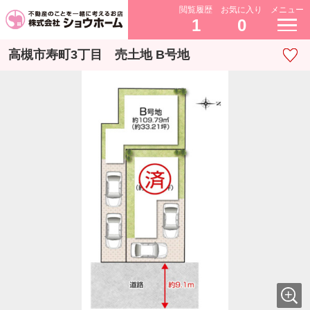
閲覧履歴
お気に入り
メニュー
1
0
高槻市寿町3丁目 売土地 B号地