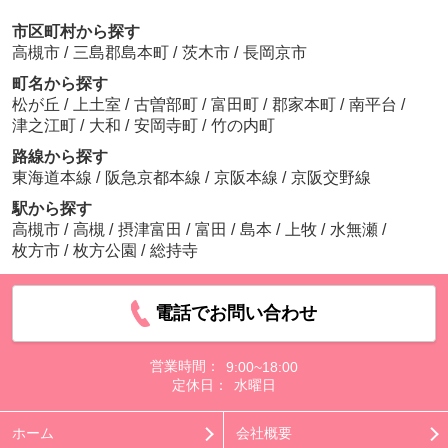
市区町村から探す
高槻市
/
三島郡島本町
/
茨木市
/
長岡京市
町名から探す
松が丘
/
上土室
/
古曽部町
/
富田町
/
郡家本町
/
南平台
/
津之江町
/
大和
/
安岡寺町
/
竹の内町
路線から探す
東海道本線
/
阪急京都本線
/
京阪本線
/
京阪交野線
駅から探す
高槻市
/
高槻
/
摂津富田
/
富田
/
島本
/
上牧
/
水無瀬
/
枚方市
/
枚方公園
/
総持寺
電話でお問い合わせ
営業時間：
9:00~18:00
定休日：
水曜日
ホーム
会社概要