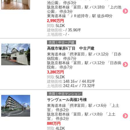
池公園」 停歩3分
阪急京都本線「富田」駅 バス18分 「上の池
公園」 停歩3分
東海道本線「ＪＲ総持寺」駅 徒歩49分
2,990万円
間取:
5LDK
建物面積:
- / 35.96坪
土地面積:
- / -
売買｜中古一戸建
高槻市塚原6丁目 中古戸建
東海道本線「摂津富田」駅 バス12分 「日赤
病院南」 停歩7分
阪急京都本線「富田」駅 バス12分 「日赤病
院南」 停歩7分
3,280万円
間取:
5LDK
建物面積:
148.16㎡ / 44.81坪
土地面積:
242.41㎡ / 73.32坪
売買｜中古マンション
サンヴェール高槻1号棟
東海道本線「摂津富田」駅 バス6分 「上土
室」 停歩2分
阪急京都本線「富田」駅 バス8分 「上土
室」 停歩2分
880万円
間取:
4LDK