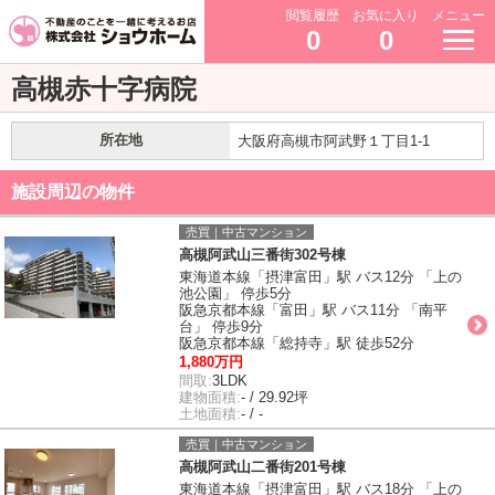
閲覧履歴
お気に入り
メニュー
0
0
高槻赤十字病院
所在地
大阪府高槻市阿武野１丁目1-1
施設周辺の物件
売買｜中古マンション
高槻阿武山三番街302号棟
東海道本線「摂津富田」駅 バス12分 「上の
池公園」 停歩5分
阪急京都本線「富田」駅 バス11分 「南平
台」 停歩9分
阪急京都本線「総持寺」駅 徒歩52分
1,880万円
間取:
3LDK
建物面積:
- / 29.92坪
土地面積:
- / -
売買｜中古マンション
高槻阿武山二番街201号棟
東海道本線「摂津富田」駅 バス18分 「上の