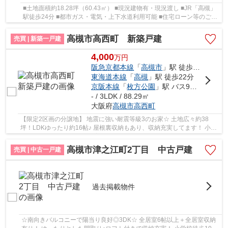
■土地面積約18.28坪（60.43㎡） ■現況建物有・現況渡し ■JR「高槻」
駅徒歩24分 ■都市ガス・電気・上下水道利用可能 ■住宅ローン等のご相
談も承ります！
高槻市高西町 新築戸建
売買 | 新築一戸建
4,000
万
円
阪急京都本線
「
高槻市
」駅 徒歩20分
東海道本線
「
高槻
」駅 徒歩22分
京阪本線
「
枚方公園
」駅 バス9分 「辻子」 停歩19分
- / 3LDK / 88.29㎡
大阪府
高槻市
高西町
【限定2区画の分譲地】 地震に強い耐震等級3のお家☆ 土地広々約38
坪！LDKゆったり約16帖♪ 屋根裏収納もあり、収納充実してます！ 小中
学校が徒歩圏内にあり◎子育て世代にオススメです...
高槻市津之江町2丁目 中古戸建
売買 | 中古一戸建
過去掲載物件
☆南向きバルコニーで陽当り良好◎3DK☆ 全居室6帖以上＋全居室収納