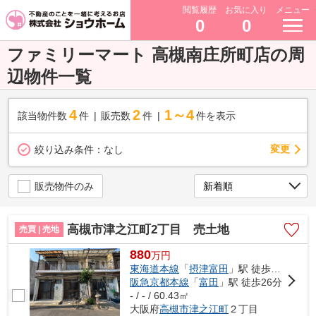
閲覧履歴
お気に入り
メニュー
0
0
ファミリーマート 高槻南庄所町店の周
辺物件一覧
4
2
1～4
該当物件数
件
販売数
件
件を表示
変更
絞り込み条件：
なし
販売物件のみ
高槻市津之江町2丁目 売土地
売買 | 売地
880
万
円
東海道本線
「
摂津富田
」駅 徒歩26分
阪急京都本線
「
富田
」駅 徒歩26分
- / - / 60.43㎡
大阪府
高槻市
津之江町
２丁目