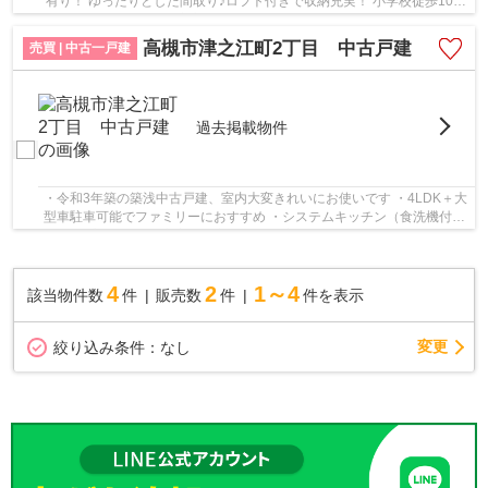
有り！ ゆったりとした間取り♪ロフト付きで収納充実！ 小学校徒歩10分
圏内でお子様の通学も安心です！
高槻市津之江町2丁目 中古戸建
売買 | 中古一戸建
過去掲載物件
・令和3年築の築浅中古戸建、室内大変きれいにお使いです ・4LDK＋大
型車駐車可能でファミリーにおすすめ ・システムキッチン（食洗機付）
やカップボードなど充実の住宅設備 ・浴室乾...
4
2
1～4
該当物件数
件
販売数
件
件を表示
変更
絞り込み条件：
なし