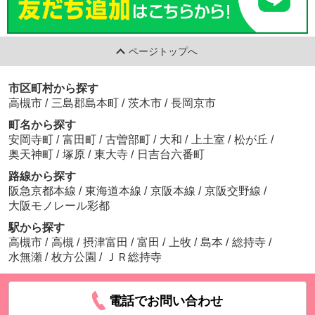
ページトップへ
市区町村から探す
高槻市
/
三島郡島本町
/
茨木市
/
長岡京市
町名から探す
安岡寺町
/
富田町
/
古曽部町
/
大和
/
上土室
/
松が丘
/
奥天神町
/
塚原
/
東大寺
/
日吉台六番町
路線から探す
阪急京都本線
/
東海道本線
/
京阪本線
/
京阪交野線
/
大阪モノレール彩都
駅から探す
高槻市
/
高槻
/
摂津富田
/
富田
/
上牧
/
島本
/
総持寺
/
水無瀬
/
枚方公園
/
ＪＲ総持寺
電話でお問い合わせ