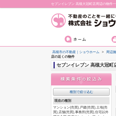
セブンイレブン 高槻大冠町店周辺の物件
高槻市の不動産｜ショウホーム
>
周辺
店の近くの物件
セブンイレブン 高槻大冠町
種別で絞り込む
現在の種別
マンション(売買),戸建(売買),土地(売
買),店舗(売買),事務所(売買),住宅以外