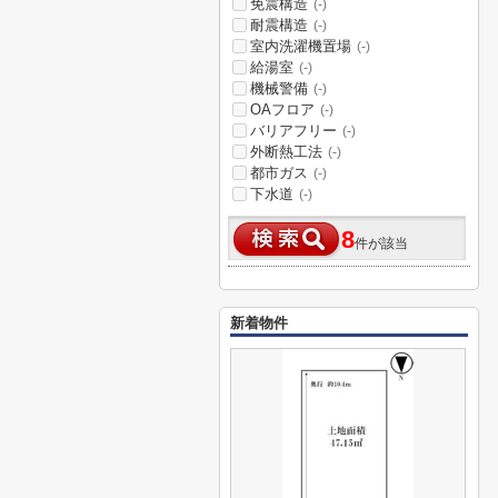
免震構造
(-)
耐震構造
(-)
室内洗濯機置場
(-)
給湯室
(-)
機械警備
(-)
OAフロア
(-)
バリアフリー
(-)
外断熱工法
(-)
都市ガス
(-)
下水道
(-)
8
件が該当
新着物件