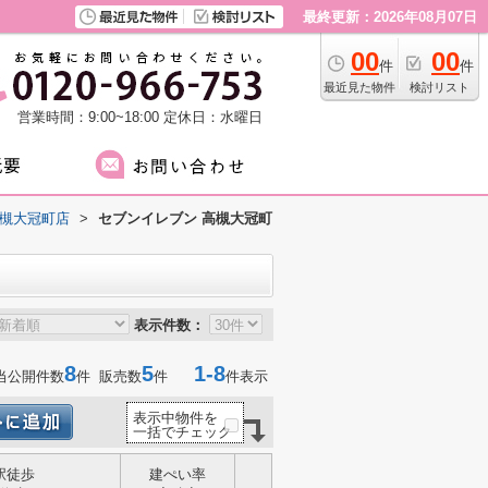
最終更新：2026年08月07日
00
00
件
件
最近見た物件
検討リスト
営業時間：9:00~18:00
定休日：水曜日
高槻大冠町店
>
セブンイレブン 高槻大冠町
表示件数：
8
5
1-8
当公開件数
件 販売数
件
件表示
表示中物件を
一括でチェック
駅徒歩
建ぺい率