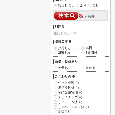
指定しない
あり
なし
8
件が該当
利回り
情報公開日
指定しない
本日
3日以内
1週間以内
画像・動画あり
画像あり
動画あり
こだわり条件
ペット相談
(-)
陽当り良好
(-)
閑静な住宅地
(-)
デザイナーズ
(-)
リフォーム済
(-)
リノベーション済
(-)
眺望良好
(-)