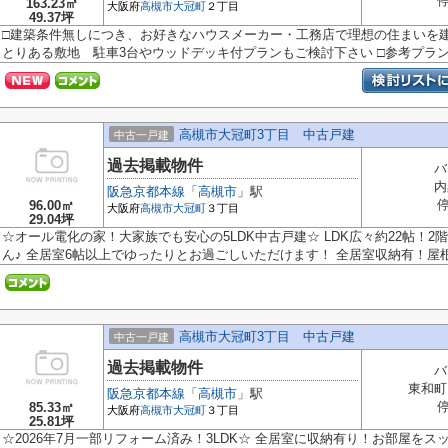
163.23㎡
大阪府
高槻市
大冠町
２丁目
49.37坪
□建築条件無しにつき、お好きなハウスメーカー・工務店で理想の住まいを建築可
とりある敷地 駐車3台やウッドデッキ付プランもご検討下さい □参考プランは
高槻市大冠町3丁目 中古戸建
中古一戸建
過去掲載物件
バ
内
阪急京都本線
「
高槻市
」駅
96.00㎡
大阪府
高槻市
大冠町
３丁目
29.04坪
☆オール電化の家！大家族でも安心の5LDK中古戸建☆ LDK広々約22帖！
ん♪ 全居室6帖以上でゆったりとお過ごしいただけます！ 全居室収納有！屋根裏
高槻市大冠町3丁目 中古戸建
中古一戸建
過去掲載物件
バ
東和町
阪急京都本線
「
高槻市
」駅
85.33㎡
大阪府
高槻市
大冠町
３丁目
25.81坪
☆2026年7月一部リフォーム済み！3LDK☆ 全居室に収納有り！お部屋をス