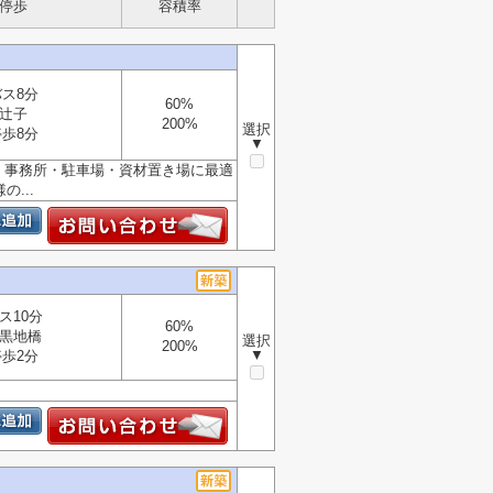
停歩
容積率
バス8分
60%
辻子
200%
選択
停歩8分
▼
 事務所・駐車場・資材置き場に最適
...
ス10分
60%
黒地橋
選択
200%
▼
停歩2分