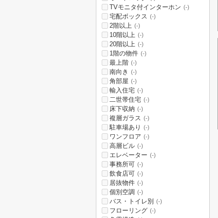
TVモニタ付インターホン
(-)
宅配ボックス
(-)
2階以上
(-)
10階以上
(-)
20階以上
(-)
1階の物件
(-)
最上階
(-)
南向き
(-)
角部屋
(-)
輸入住宅
(-)
二世帯住宅
(-)
床下収納
(-)
複層ガラス
(-)
駐車場あり
(-)
ワンフロア
(-)
高層ビル
(-)
エレベーター
(-)
事務所可
(-)
飲食店可
(-)
居抜物件
(-)
個別空調
(-)
バス・トイレ別
(-)
フローリング
(-)