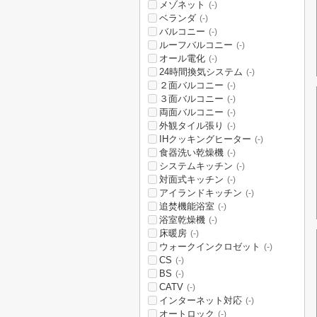
メゾネット
(-)
ベランダ
(-)
バルコニー
(-)
ルーフバルコニー
(-)
オール電化
(-)
24時間換気システム
(-)
２面バルコニー
(-)
３面バルコニー
(-)
両面バルコニー
(-)
外観タイル張り
(-)
IHクッキングヒーター
(-)
食器洗い乾燥機
(-)
システムキッチン
(-)
対面式キッチン
(-)
アイランドキッチン
(-)
追焚機能浴室
(-)
浴室乾燥機
(-)
床暖房
(-)
ウォークインクロゼット
(-)
CS
(-)
BS
(-)
CATV
(-)
インターネット対応
(-)
オートロック
(-)