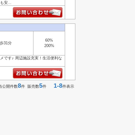
安...
60%
歩31分
200%
メです♪ 周辺施設充実！生活便利な
8
5
1-8
当公開件数
件 販売数
件
件表示