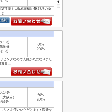
停歩5分
▼
能！ □敷地面積約49.37坪のゆ
...
ス13分
60%
黒地橋
200%
停歩6分
2階リビングなので人目が気になりませ
収...
ス14分
60%
（大阪府）
200%
停歩3分
ッキリとお使いいただけます♪ 閑静な