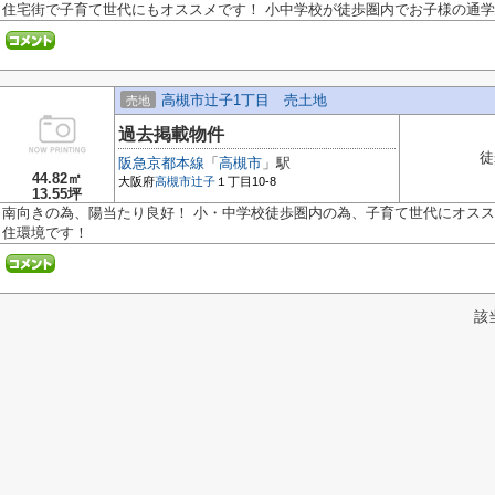
住宅街で子育て世代にもオススメです！ 小中学校が徒歩圏内でお子様の通学も
高槻市辻子1丁目 売土地
売地
過去掲載物件
徒
阪急京都本線
「
高槻市
」駅
44.82㎡
大阪府
高槻市
辻子
１丁目10-8
13.55坪
南向きの為、陽当たり良好！ 小・中学校徒歩圏内の為、子育て世代にオスス
住環境です！
該