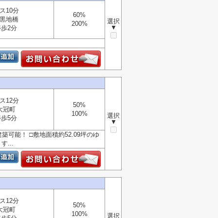
ス10分
60%
黒地橋
選択
200%
▼
停歩2分
ス12分
50%
大冠町
100%
選択
停歩5分
▼
能！ □敷地面積約52.09坪のゆ
...
ス12分
50%
大冠町
100%
選択