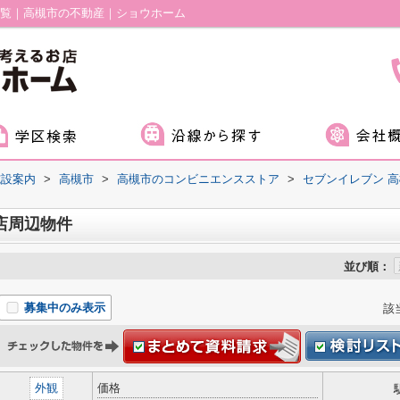
一覧｜高槻市の不動産｜ショウホーム
施設案内
>
高槻市
>
高槻市のコンビニエンスストア
>
セブンイレブン 
店周辺物件
並び順：
募集中のみ表示
該
外観
価格