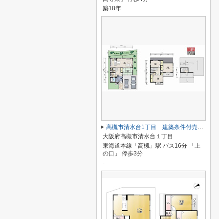
築18年
高槻市清水台1丁目 建築条件付売土地
大阪府高槻市清水台１丁目
東海道本線「高槻」駅 バス16分 「上
の口」 停歩3分
-