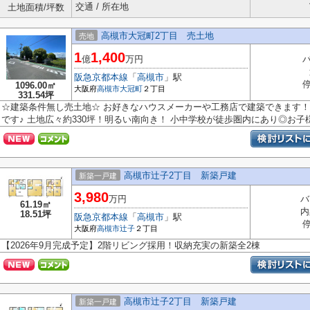
交通 / 所在地
土地面積/坪数
高槻市大冠町2丁目 売土地
売地
1
1,400
億
万円
阪急京都本線
「
高槻市
」駅
1096.00㎡
大阪府
高槻市
大冠町
２丁目
331.54坪
☆建築条件無し売土地☆ お好きなハウスメーカーや工務店で建築できます！
です♪ 土地広々約330坪！明るい南向き！ 小中学校が徒歩圏内にあり◎お子様の
高槻市辻子2丁目 新築戸建
新築一戸建
3,980
万円
バ
61.19㎡
内
18.51坪
阪急京都本線
「
高槻市
」駅
大阪府
高槻市
辻子
２丁目
【2026年9月完成予定】2階リビング採用！収納充実の新築全2棟
高槻市辻子2丁目 新築戸建
新築一戸建