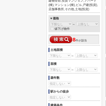
建物全部,投資マンション,アパート
(棟),マンション(棟),ビル,戸建(投資),
店舗事務所,その他,土地(投資)
▼価格
～
値下げ物件
8
件が該当
土地面積
～
面積
～
築年数
駅からの徒歩
建築条件