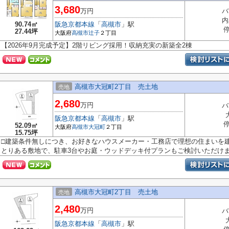
3,680
万円
バ
内
90.74㎡
阪急京都本線
「
高槻市
」駅
27.44坪
大阪府
高槻市
辻子
２丁目
【2026年9月完成予定】2階リビング採用！収納充実の新築全2棟
高槻市大冠町2丁目 売土地
売地
2,680
万円
バ
阪急京都本線
「
高槻市
」駅
52.09㎡
大阪府
高槻市
大冠町
２丁目
15.75坪
□建築条件無しにつき、お好きなハウスメーカー・工務店で理想の住まいを建築可
とりある敷地で、駐車3台やお庭・ウッドデッキ付プランもご検討いただけます
高槻市大冠町2丁目 売土地
売地
2,480
万円
バ
阪急京都本線
「
高槻市
」駅