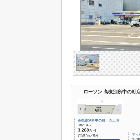
ローソン 高槻別所中の町
高槻市別所中の町 売土地
-/82.04㎡
3,280
万円
アル
約597m／8分
3LDK