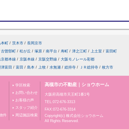
島本町
/
茨木市
/
長岡京市
古曽部町
/
松が丘
/
塚原
/
南平台
/
寿町
/
津之江町
/
上土室
/
富田町
急京都本線
/
京阪本線
/
京阪交野線
/
大阪モノレール彩都
摂津富田
/
富田
/
島本
/
上牧
/
水無瀬
/
総持寺
/
ＪＲ総持寺
/
枚方市
高槻市の不動産｜ショウホーム
学区検索
お問い合わせ
大阪府高槻市天王町1番1号
お客様の声
TEL:072-676-3313
スタッフ紹介
FAX:072-676-3314
物件
周辺施設検索
Copyright(c) 株式会社ショウホーム
All Rights Reserved.