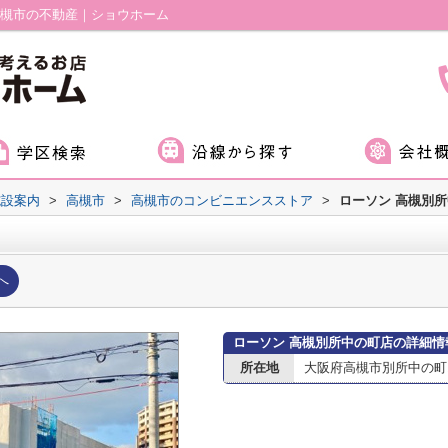
高槻市の不動産｜ショウホーム
施設案内
>
高槻市
>
高槻市のコンビニエンスストア
>
ローソン 高槻別
へ
ローソン 高槻別所中の町店の詳細情
所在地
大阪府高槻市別所中の町1