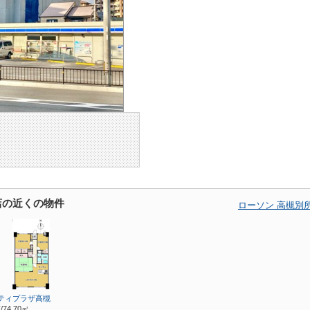
店の近くの物件
ローソン 高槻別
ティプラザ高槻
/74.70㎡