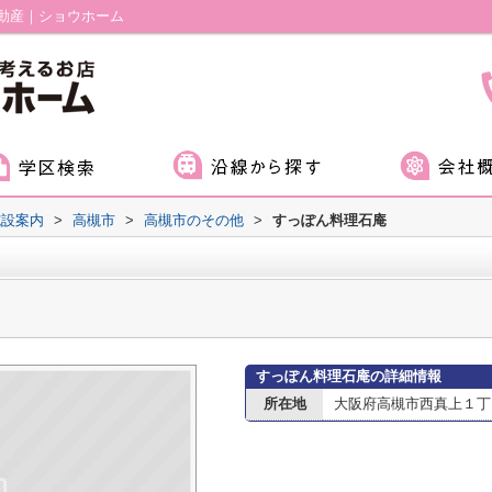
動産｜ショウホーム
施設案内
>
高槻市
>
高槻市のその他
>
すっぽん料理石庵
すっぽん料理石庵の詳細情報
所在地
大阪府高槻市西真上１丁目