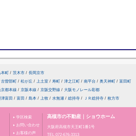
島本町
/
茨木市
/
長岡京市
古曽部町
/
松が丘
/
上土室
/
寿町
/
津之江町
/
南平台
/
奥天神町
/
富田町
急京都本線
/
京阪本線
/
京阪交野線
/
大阪モノレール彩都
摂津富田
/
富田
/
島本
/
上牧
/
水無瀬
/
総持寺
/
ＪＲ総持寺
/
枚方市
高槻市の不動産｜ショウホーム
学区検索
お問い合わせ
大阪府高槻市天王町1番1号
お客様の声
TEL:072-676-3313