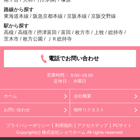
路線から探す
東海道本線
/
阪急京都本線
/
京阪本線
/
京阪交野線
駅から探す
高槻
/
高槻市
/
摂津富田
/
富田
/
枚方市
/
上牧
/
総持寺
/
茨木市
/
枚方公園
/
ＪＲ総持寺
電話でお問い合わせ
営業時間：
9:00~18:00
定休日：
水曜日
ホーム
会社概要
お問い合わせ
物件リクエスト
プライバシーポリシー
利用規約
アクセスマップ
PCサイト
Copyright(c) 株式会社ショウホーム All rights reserved.