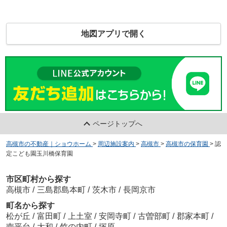
地図アプリで開く
ページトップへ
高槻市の不動産｜ショウホーム
>
周辺施設案内
>
高槻市
>
高槻市の保育園
>
認
定こども園玉川橋保育園
市区町村から探す
高槻市
/
三島郡島本町
/
茨木市
/
長岡京市
町名から探す
松が丘
/
富田町
/
上土室
/
安岡寺町
/
古曽部町
/
郡家本町
/
南平台
/
大和
/
竹の内町
/
塚原