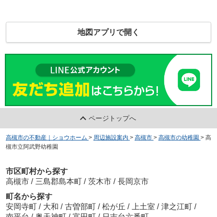
地図アプリで開く
ページトップへ
高槻市の不動産｜ショウホーム
>
周辺施設案内
>
高槻市
>
高槻市の幼稚園
>
高
槻市立阿武野幼稚園
市区町村から探す
高槻市
/
三島郡島本町
/
茨木市
/
長岡京市
町名から探す
安岡寺町
/
大和
/
古曽部町
/
松が丘
/
上土室
/
津之江町
/
南平台
/
奥天神町
/
富田町
/
日吉台六番町