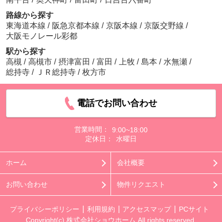
路線から探す
東海道本線
/
阪急京都本線
/
京阪本線
/
京阪交野線
/
大阪モノレール彩都
駅から探す
高槻
/
高槻市
/
摂津富田
/
富田
/
上牧
/
島本
/
水無瀬
/
総持寺
/
ＪＲ総持寺
/
枚方市
電話でお問い合わせ
営業時間：
9:00~18:00
定休日：
水曜日
ホーム
会社概要
お問い合わせ
物件リクエスト
プライバシーポリシー
利用規約
アクセスマップ
PCサイト
Copyright(c) 株式会社ショウホーム All rights reserved.