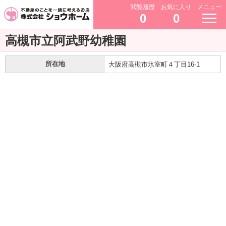
閲覧履歴
お気に入り
メニュー
0
0
高槻市立阿武野幼稚園
所在地
大阪府高槻市氷室町４丁目16-1