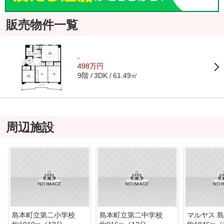
販売物件一覧
-
498万円
9階
61.49㎡
3DK
周辺施設
島本町立第二小学校
島本町立第二中学校
マルヤス 