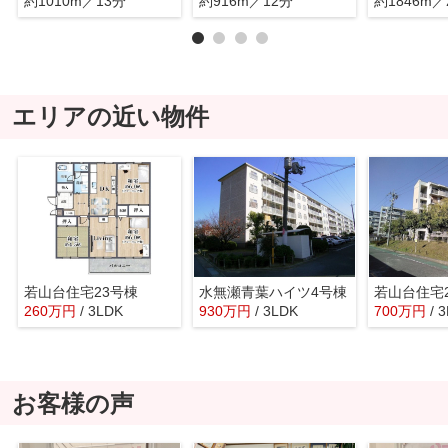
約1010m／13分
約916m／12分
約1846m／
エリアの近い物件
若山台住宅23号棟
水無瀬青葉ハイツ4号棟
若山台住宅
260
万
円
/ 3LDK
930
万
円
/ 3LDK
700
万
円
/ 
お客様の声