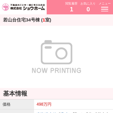
閲覧履歴
お気に入り
メニュー
1
0
若山台住宅34号棟 (
1
室)
基本情報
価格
498万円