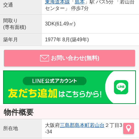
東海道本線
「
島本
」駅 バス5分 「若山台
交通
センター」 停歩7分
間取り
3DK(61.49㎡)
(専有面積)
築年月
1977年 8月(築49年)
お問い合わせ(無料)
物件概要
大阪府
三島郡島本町
若山台
２丁目3
所在地
-34