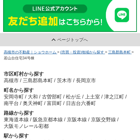
ページトップへ
高槻市の不動産｜ショウホーム
>
(売買・投資)地域から探す
>
三島郡島本町
>
若山台住宅34号棟
市区町村から探す
高槻市
/
三島郡島本町
/
茨木市
/
長岡京市
町名から探す
安岡寺町
/
大和
/
古曽部町
/
松が丘
/
上土室
/
津之江町
/
南平台
/
奥天神町
/
富田町
/
日吉台六番町
路線から探す
東海道本線
/
阪急京都本線
/
京阪本線
/
京阪交野線
/
大阪モノレール彩都
駅から探す