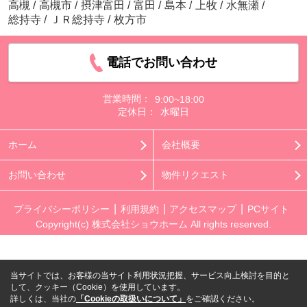
高槻
/
高槻市
/
摂津富田
/
富田
/
島本
/
上牧
/
水無瀬
/
総持寺
/
ＪＲ総持寺
/
枚方市
電話でお問い合わせ
営業時間：
9:00~18:00
定休日：
水曜日
ホーム
会社概要
お問い合わせ
物件リクエスト
プライバシーポリシー
利用規約
アクセスマップ
PCサイト
Copyright(c) 株式会社ショウホーム All rights reserved.
当サイトでは、お客様の当サイト利用状況把握、サービス向上検討を目的と
して、クッキー（Cookie）を使用しています。
詳しくは、当社の
「Cookieの取扱いについて」
をご確認ください。