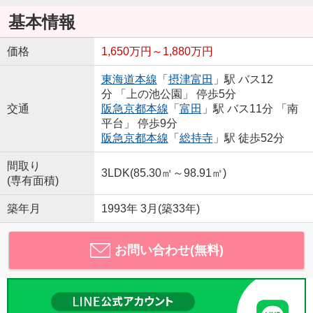
基本情報
価格
1,650万円～1,880万円
東海道本線
「
摂津富田
」駅 バス12
分 「上の池公園」 停歩5分
交通
阪急京都本線
「
富田
」駅 バス11分 「南
平台」 停歩9分
阪急京都本線
「
総持寺
」駅 徒歩52分
間取り
3LDK(85.30㎡～98.91㎡)
(専有面積)
築年月
1993年 3月(築33年)
お問い合わせ(無料)