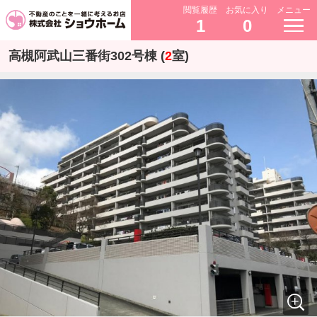
閲覧履歴
お気に入り
メニュー
1
0
高槻阿武山三番街302号棟 (
2
室)