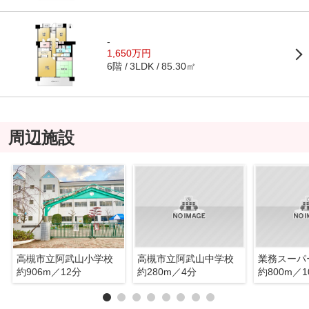
-
1,650万円
6階
85.30㎡
3LDK
周辺施設
高槻市立阿武山小学校
高槻市立阿武山中学校
業務スーパ
約906m／12分
約280m／4分
約800m／1