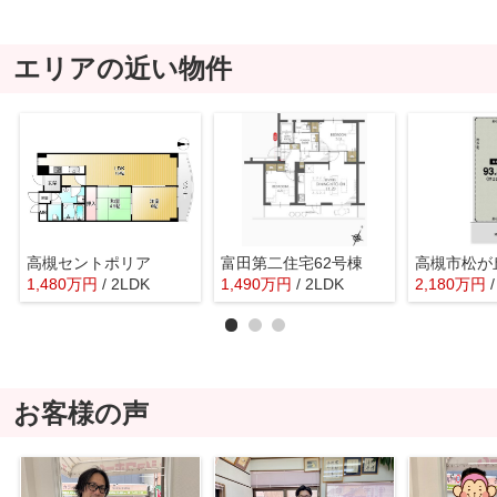
エリアの近い物件
高槻セントポリア
富田第二住宅62号棟
1,480
万
円
/ 2LDK
1,490
万
円
/ 2LDK
2,180
万
円
お客様の声