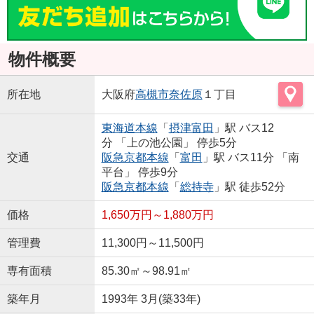
物件概要
所在地
大阪府
高槻市
奈佐原
１丁目
東海道本線
「
摂津富田
」駅 バス12
分 「上の池公園」 停歩5分
交通
阪急京都本線
「
富田
」駅 バス11分 「南
平台」 停歩9分
阪急京都本線
「
総持寺
」駅 徒歩52分
価格
1,650万円～1,880万円
管理費
11,300円～11,500円
専有面積
85.30㎡～98.91㎡
築年月
1993年 3月(築33年)