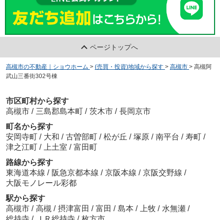
ページトップへ
高槻市の不動産｜ショウホーム
>
(売買・投資)地域から探す
>
高槻市
>
高槻阿
武山三番街302号棟
市区町村から探す
高槻市
/
三島郡島本町
/
茨木市
/
長岡京市
町名から探す
安岡寺町
/
大和
/
古曽部町
/
松が丘
/
塚原
/
南平台
/
寿町
/
津之江町
/
上土室
/
富田町
路線から探す
東海道本線
/
阪急京都本線
/
京阪本線
/
京阪交野線
/
大阪モノレール彩都
駅から探す
高槻市
/
高槻
/
摂津富田
/
富田
/
島本
/
上牧
/
水無瀬
/
総持寺
/
ＪＲ総持寺
/
枚方市