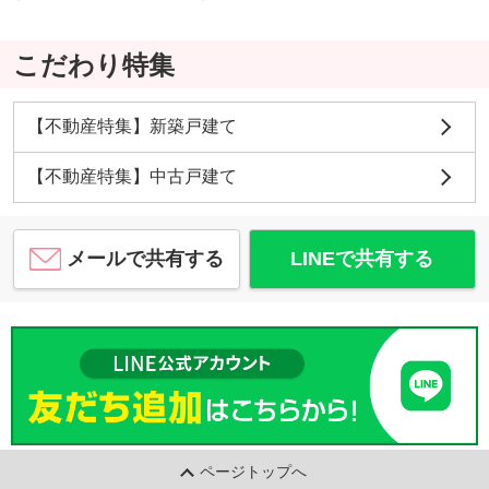
こだわり特集
深川勇騎
高槻市東城山町 中古戸建
【不動産特集】新築戸建て
3,280
万
円
/ 3LDK
【不動産特集】中古戸建て
深川勇騎
メールで共有する
LINEで共有する
深川勇騎
ページトップへ