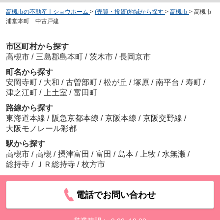
高槻市の不動産｜ショウホーム
>
(売買・投資)地域から探す
>
高槻市
>
高槻市
浦堂本町 中古戸建
市区町村から探す
太田和恵
高槻市
/
三島郡島本町
/
茨木市
/
長岡京市
町名から探す
安岡寺町
/
大和
/
古曽部町
/
松が丘
/
塚原
/
南平台
/
寿町
/
津之江町
/
上土室
/
富田町
路線から探す
東海道本線
/
阪急京都本線
/
京阪本線
/
京阪交野線
/
深川勇騎
大阪モノレール彩都
駅から探す
高槻市
/
高槻
/
摂津富田
/
富田
/
島本
/
上牧
/
水無瀬
/
総持寺
/
ＪＲ総持寺
/
枚方市
電話でお問い合わせ