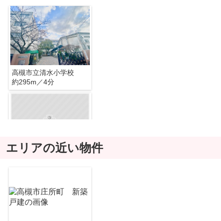
高槻市立清水小学校
約295m／4分
エリアの近い物件
高槻市立第九中学校
約1273m／16分