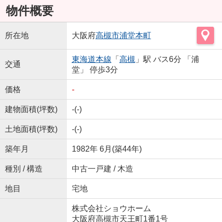
物件概要
所在地
大阪府
高槻市
浦堂本町
東海道本線
「
高槻
」駅 バス6分 「浦
交通
堂」 停歩3分
価格
-
建物面積(坪数)
-(-)
土地面積(坪数)
-(-)
築年月
1982年 6月(築44年)
種別 / 構造
中古一戸建 / 木造
地目
宅地
株式会社ショウホーム
大阪府高槻市天王町1番1号