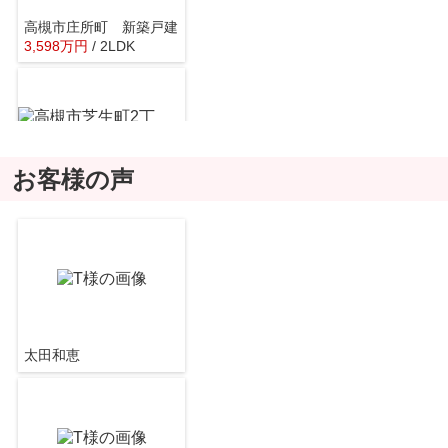
高槻市庄所町 新築戸建
3,598
万
円
/ 2LDK
サンディ 高槻浦堂店
約468m／6分
お客様の声
高槻市芝生町2丁目 新築戸建
3,999
万
円
/ 3LDK
セブンイレブン 高槻浦堂本町店
約450m／6分
太田和恵
高槻市明野町 新築戸建
3,199
万
円
/ 2LDK
ケアーズドラッグ 浦堂店
約401m／6分