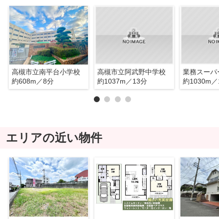
高槻市立南平台小学校
高槻市立阿武野中学校
業務スーパ
約608m／8分
約1037m／13分
約1030m／
エリアの近い物件