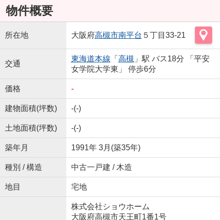
物件概要
所在地
大阪府
高槻市
南平台
５丁目33-21
東海道本線
「
高槻
」駅 バス18分 「平安
交通
女学院大学東」 停歩6分
価格
-
建物面積(坪数)
-(-)
土地面積(坪数)
-(-)
築年月
1991年 3月(築35年)
種別 / 構造
中古一戸建 / 木造
地目
宅地
株式会社ショウホーム
大阪府高槻市天王町1番1号