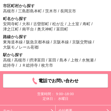
市区町村から探す
高槻市
/
三島郡島本町
/
茨木市
/
長岡京市
町名から探す
安岡寺町
/
大和
/
古曽部町
/
松が丘
/
上土室
/
寿町
/
津之江町
/
南平台
/
奥天神町
/
富田町
路線から探す
東海道本線
/
阪急京都本線
/
京阪本線
/
京阪交野線
/
大阪モノレール彩都
駅から探す
高槻
/
高槻市
/
摂津富田
/
富田
/
島本
/
上牧
/
水無瀬
/
総持寺
/
ＪＲ総持寺
/
枚方市
電話でお問い合わせ
営業時間：
9:00~18:00
定休日：
水曜日
ホーム
会社概要