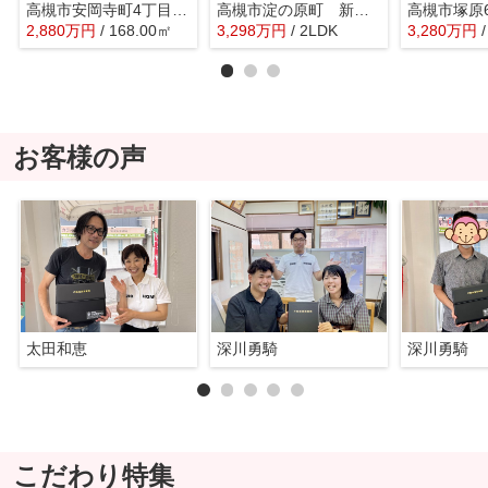
高槻市安岡寺町4丁目 売土地
高槻市淀の原町 新築戸建
2,880
万
円
/ 168.00㎡
3,298
万
円
/ 2LDK
3,280
万
円
お客様の声
太田和恵
深川勇騎
深川勇騎
こだわり特集