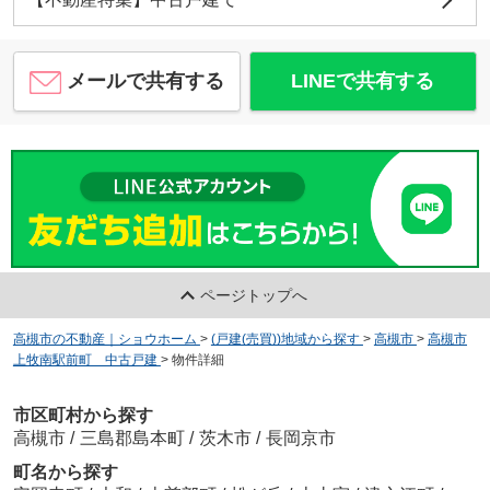
メールで共有する
LINEで共有する
ページトップへ
高槻市の不動産｜ショウホーム
>
(戸建(売買))地域から探す
>
高槻市
>
高槻市
上牧南駅前町 中古戸建
>
物件詳細
市区町村から探す
高槻市
/
三島郡島本町
/
茨木市
/
長岡京市
町名から探す