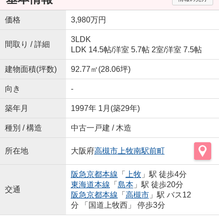
価格
3,980万円
3LDK
間取り / 詳細
LDK 14.5帖
/
洋室 5.7帖 2室
/
洋室 7.5帖
建物面積(坪数)
92.77㎡(28.06坪)
向き
-
築年月
1997年 1月(築29年)
種別 / 構造
中古一戸建 / 木造
所在地
大阪府
高槻市
上牧南駅前町
阪急京都本線
「
上牧
」駅 徒歩4分
東海道本線
「
島本
」駅 徒歩20分
交通
阪急京都本線
「
高槻市
」駅 バス12
分 「国道上牧西」 停歩3分