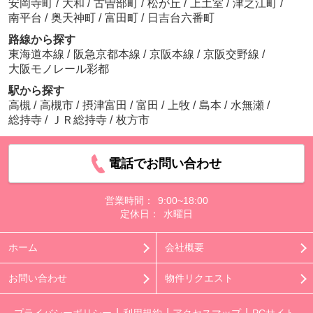
安岡寺町
/
大和
/
古曽部町
/
松が丘
/
上土室
/
津之江町
/
南平台
/
奥天神町
/
富田町
/
日吉台六番町
路線から探す
東海道本線
/
阪急京都本線
/
京阪本線
/
京阪交野線
/
大阪モノレール彩都
駅から探す
高槻
/
高槻市
/
摂津富田
/
富田
/
上牧
/
島本
/
水無瀬
/
総持寺
/
ＪＲ総持寺
/
枚方市
電話でお問い合わせ
営業時間：
9:00~18:00
定休日：
水曜日
ホーム
会社概要
お問い合わせ
物件リクエスト
プライバシーポリシー
利用規約
アクセスマップ
PCサイト