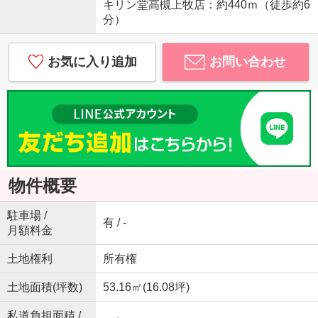
キリン堂高槻上牧店：約440ｍ（徒歩約6
分）
お気に入り追加
お問い合わせ
物件概要
駐車場 /
有 / -
月額料金
土地権利
所有権
土地面積(坪数)
53.16㎡(16.08坪)
私道負担面積 /