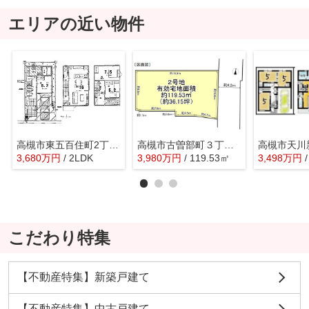
エリアの近い物件
高槻市東五百住町2丁目 新築戸建
高槻市古曽部町３丁目 売土地
3,680
万
円
/ 2LDK
3,980
万
円
/ 119.53㎡
3,498
万
円
こだわり特集
【不動産特集】新築戸建て
【不動産特集】中古戸建て