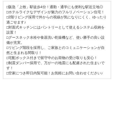
□阪急「上牧」駅徒歩4分！通勤・通学にも便利な駅近立地◎
□ホテルライクなデザインが魅力のフルリノベーション住宅！
□2階リビング採用で外からの視線が気になりにくく、ゆったり
過ごせます♪
□対面式キッチンにはパントリーとして使えるシステム収納を
設置！
□グースネック水栓や食器洗い乾燥機など、使い勝手の良い設
備が充実。
□リビング階段を採用し、ご家族とのコミュニケーションが自
然と生まれる間取り！
□宅配ボックス付きで留守中のお荷物の受け取りも安心！
□制震ダンパー採用で、万が一の地震にも配慮された住まいで
す！
□空家につき即日内覧可能！お気軽にお問い合わせください♪