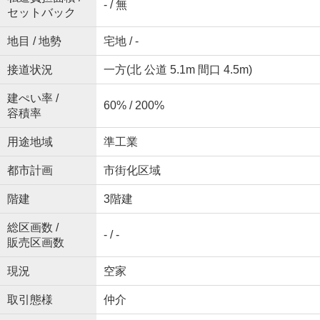
- / 無
セットバック
地目 / 地勢
宅地 / -
接道状況
一方(北 公道 5.1m 間口 4.5m)
建ぺい率 /
60% / 200%
容積率
用途地域
準工業
都市計画
市街化区域
階建
3階建
総区画数 /
- / -
販売区画数
現況
空家
取引態様
仲介