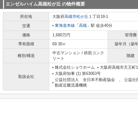
エンゼルハイム高槻松が丘
の物件概要
所在地
大阪府
高槻市
松が丘
１丁目18-1
東海道本線
「
高槻
」駅 徒歩40分
交通
価格
1,680万円
管理費
専有面積
69.30㎡
築年月（築
中古マンション / 鉄筋コンク
種別/構造
階建
リート
株式会社ショウホーム
大阪府高槻市天王町1
大阪府知事 (1) 第63063号
取扱会社
公益社団法人 全日本不動産協会 、 公益社
動産近畿流通機構