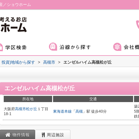
産／ショウホーム
・投資)地域から探す
>
高槻市
>
エンゼルハイム高槻松が丘
エンゼルハイム高槻松が丘
所在地
交通
築
大阪府
高槻市
松が丘
１丁目
東海道本線
「
高槻
」駅 徒歩40分
5
18-1
鉄
物件情報
周辺施設