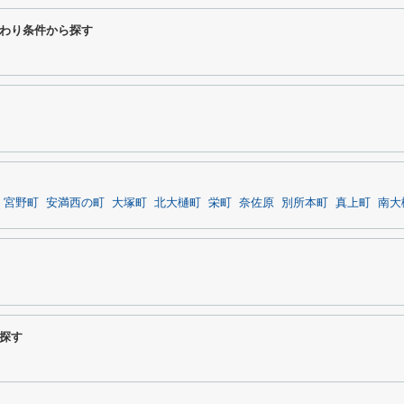
わり条件から探す
宮野町
安満西の町
大塚町
北大樋町
栄町
奈佐原
別所本町
真上町
南大
探す